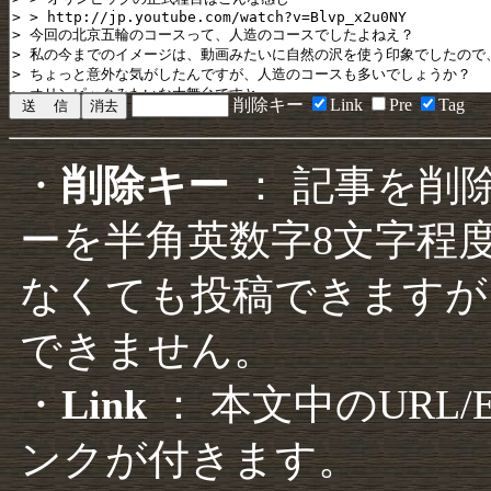
削除キー
Link
Pre
Tag
・
削除キー
： 記事を削
ーを半角英数字8文字程
なくても投稿できますが
できません。
・
Link
： 本文中のURL
ンクが付きます。