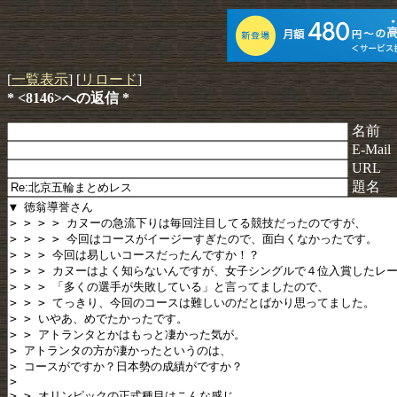
[
一覧表示
] [
リロード
]
* <8146>への返信 *
名前
E-Mail
URL
題名