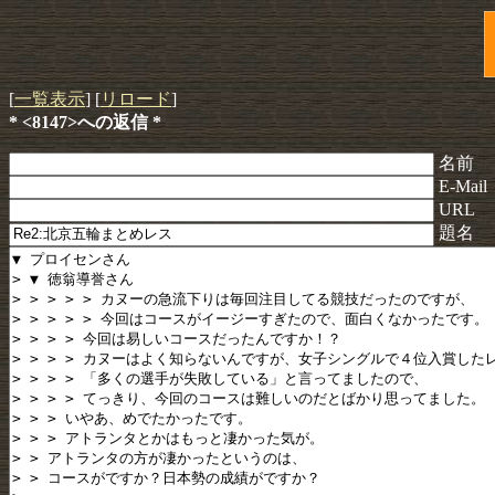
[
一覧表示
] [
リロード
]
* <8147>への返信 *
名前
E-Mail
URL
題名