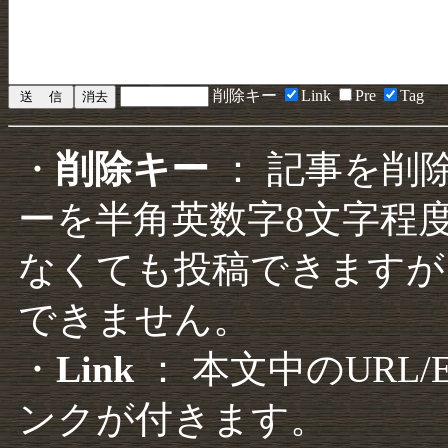
削除キー
Link
Pre
Tag
・
削除キー
： 記事を削
ーを半角英数字8文字程
なくても投稿できますが
できません。
・
Link
： 本文中のURL
ンクが付きます。