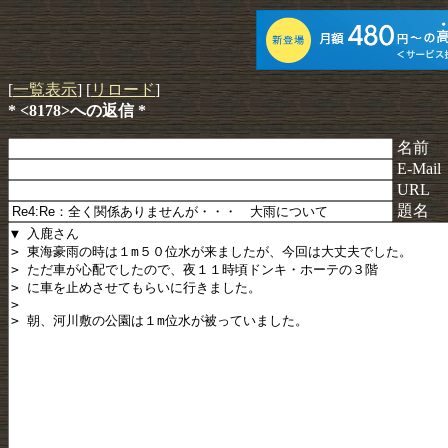
[
一覧表示
] [
リロード
]
* <8178>への返信 *
名前
E-Mail
URL
題名