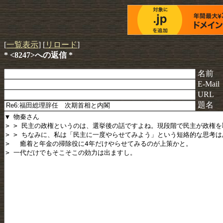
[
一覧表示
] [
リロード
]
* <8247>への返信 *
名前
E-Mail
URL
題名