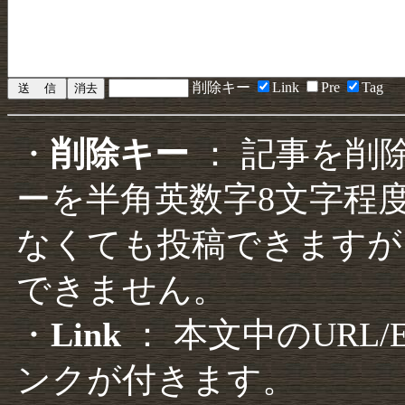
削除キー
Link
Pre
Tag
・
削除キー
： 記事を削
ーを半角英数字8文字程
なくても投稿できますが
できません。
・
Link
： 本文中のURL
ンクが付きます。