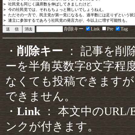
削除キー
Link
Pre
Tag
・
削除キー
： 記事を削
ーを半角英数字8文字程
なくても投稿できますが
できません。
・
Link
： 本文中のURL
ンクが付きます。