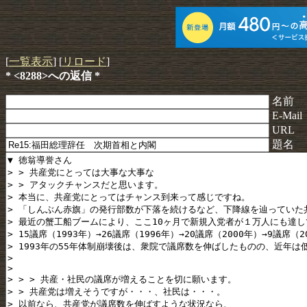
[
一覧表示
] [
リロード
]
* <8288>への返信 *
名前
E-Mail
URL
題名