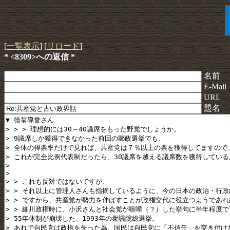
[
一覧表示
] [
リロード
]
* <8309>への返信 *
名前
E-Mail
URL
題名