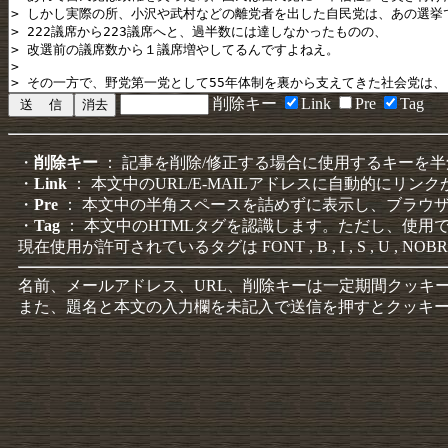
削除キー
Link
Pre
Tag
・
削除キー
： 記事を削除/修正する場合に使用するキーを
・
Link
： 本文中のURL/E-MAILアドレスに自動的にリン
・
Pre
： 本文中の半角スペースを詰めずに表示し、ブラウ
・
Tag
： 本文中のHTMLタグを認識します。ただし、使用
現在使用が許可されているタグは FONT , B , I , S , U , NOBR
名前、メールアドレス、URL、削除キーは一定期間クッキ
また、題名と本文の入力欄を未記入で送信を押すとクッキ