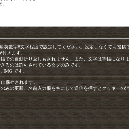
半角英数字8文字程度で設定してください。設定しなくても投稿
クが付きます。
ザ幅での自動折り返しもされません。また、文字は等幅になり
できるのは許可されているタグのみです。
 , IMG です。
ーに保存されます。
ーのみの更新、名前入力欄を空にして送信を押すとクッキーの