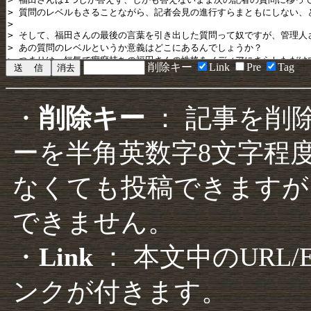
削除キー
Link
Pre
Tag
・
削除キー
： 記事を削
ーを半角英数字8文字程
なくても投稿できますが
できません。
・
Link
： 本文中のURL
ンクが付きます。