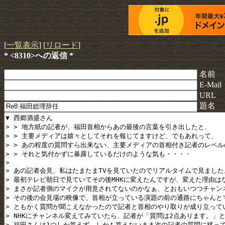
[
一覧表示
] [
リロード
]
* <8310>への返信 *
名前
E-Mail
URL
題名