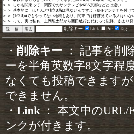
削除キー
Link
Pre
Tag
・
削除キー
： 記事を削
ーを半角英数字8文字程
なくても投稿できますが
できません。
・
Link
： 本文中のURL
ンクが付きます。