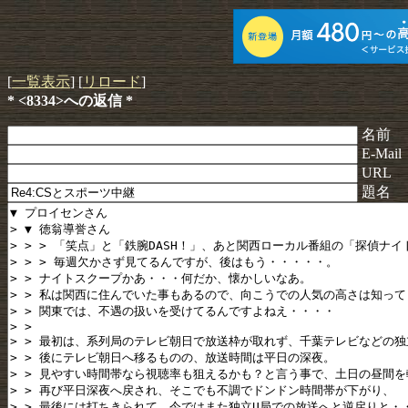
[
一覧表示
] [
リロード
]
* <8334>への返信 *
名前
E-Mail
URL
題名