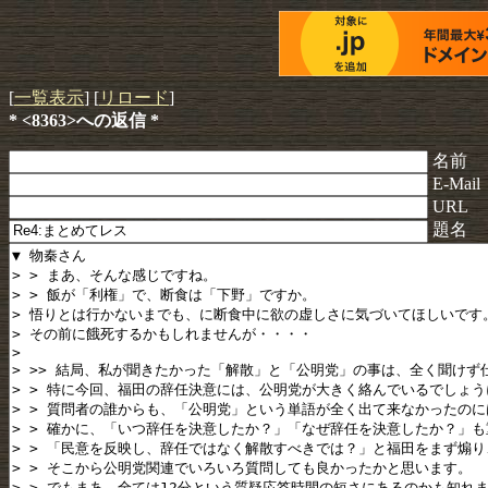
[
一覧表示
] [
リロード
]
* <8363>への返信 *
名前
E-Mail
URL
題名