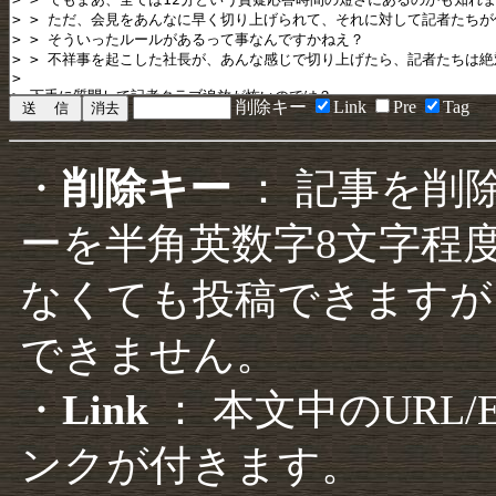
削除キー
Link
Pre
Tag
・
削除キー
： 記事を削
ーを半角英数字8文字程
なくても投稿できますが
できません。
・
Link
： 本文中のURL
ンクが付きます。