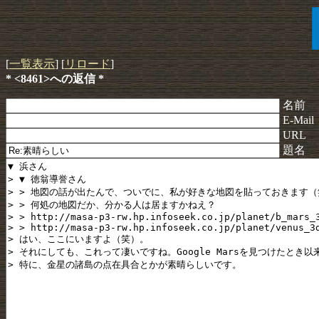
[
一覧表示
] [
リロード
]
* <8461>への返信 *
名前
E-Mail
URL
題名