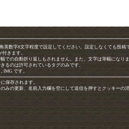
半角英数字8文字程度で設定してください。設定しなくても投稿
クが付きます。
ザ幅での自動折り返しもされません。また、文字は等幅になり
できるのは許可されているタグのみです。
 , IMG です。
ーに保存されます。
ーのみの更新、名前入力欄を空にして送信を押すとクッキーの