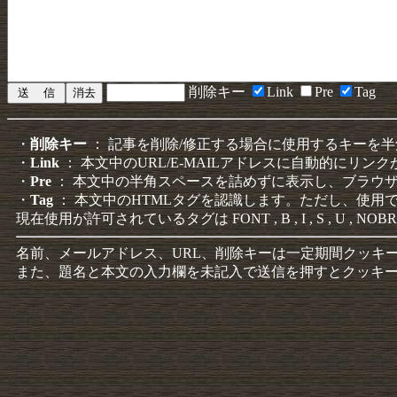
削除キー
Link
Pre
Tag
・
削除キー
： 記事を削除/修正する場合に使用するキーを
・
Link
： 本文中のURL/E-MAILアドレスに自動的にリン
・
Pre
： 本文中の半角スペースを詰めずに表示し、ブラウ
・
Tag
： 本文中のHTMLタグを認識します。ただし、使用
現在使用が許可されているタグは FONT , B , I , S , U , NOBR
名前、メールアドレス、URL、削除キーは一定期間クッキ
また、題名と本文の入力欄を未記入で送信を押すとクッキ