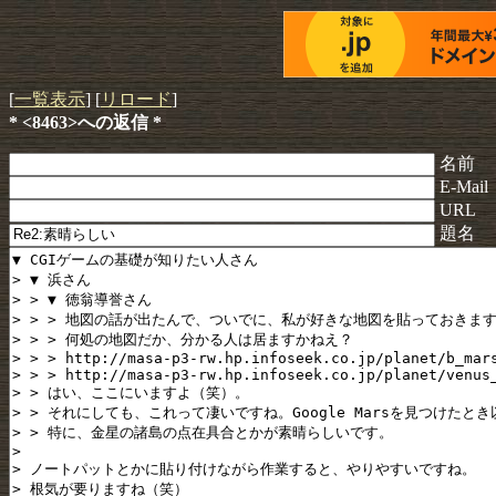
[
一覧表示
] [
リロード
]
* <8463>への返信 *
名前
E-Mail
URL
題名