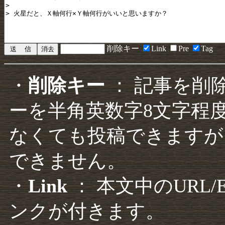
削除キー
Link
Pre
Tag
・
削除キー
： 記事を削
ーを半角英数字8文字程
なくても投稿できますが
できません。
・
Link
： 本文中のURL
ンクが付きます。