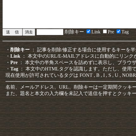
削除キー
Link
Pre
Tag
・
削除キー
： 記事を削除/修正する場合に使用するキーを
・
Link
： 本文中のURL/E-MAILアドレスに自動的にリン
・
Pre
： 本文中の半角スペースを詰めずに表示し、ブラウ
・
Tag
： 本文中のHTMLタグを認識します。ただし、使用
現在使用が許可されているタグは FONT , B , I , S , U , NOBR
名前、メールアドレス、URL、削除キーは一定期間クッキ
また、題名と本文の入力欄を未記入で送信を押すとクッキ