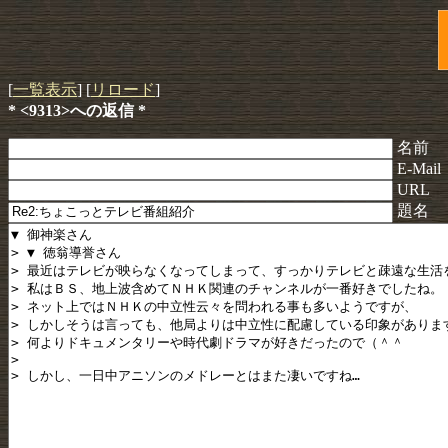
[
一覧表示
] [
リロード
]
* <9313>への返信 *
名前
E-Mail
URL
題名