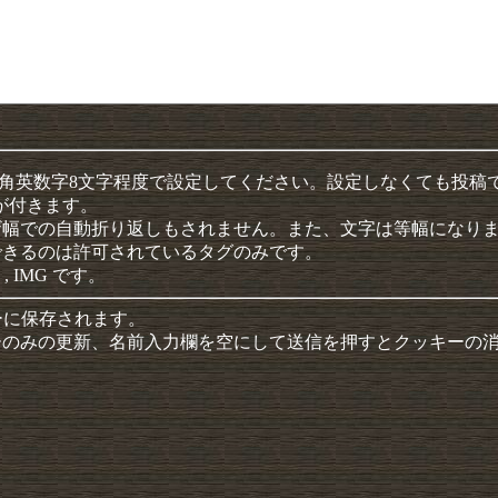
半角英数字8文字程度で設定してください。設定しなくても投稿
クが付きます。
ザ幅での自動折り返しもされません。また、文字は等幅になり
できるのは許可されているタグのみです。
 , IMG です。
ーに保存されます。
ーのみの更新、名前入力欄を空にして送信を押すとクッキーの