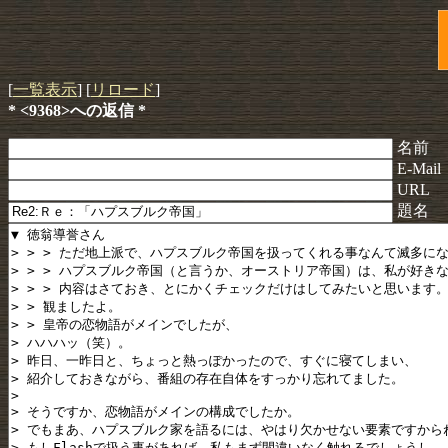
[
一覧表示
] [
リロード
]
* <9368>への返信 *
名前
E-Mail
URL
題名