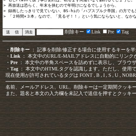
削除キー
Link
Pre
Tag
・
削除キー
： 記事を削除/修正する場合に使用するキーを
・
Link
： 本文中のURL/E-MAILアドレスに自動的にリン
・
Pre
： 本文中の半角スペースを詰めずに表示し、ブラウ
・
Tag
： 本文中のHTMLタグを認識します。ただし、使用
現在使用が許可されているタグは FONT , B , I , S , U , NOBR
名前、メールアドレス、URL、削除キーは一定期間クッキ
また、題名と本文の入力欄を未記入で送信を押すとクッキ