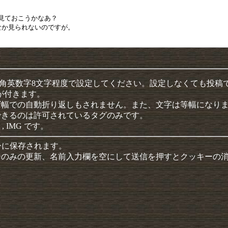
半角英数字8文字程度で設定してください。設定しなくても投稿
クが付きます。
ザ幅での自動折り返しもされません。また、文字は等幅になり
できるのは許可されているタグのみです。
 , IMG です。
ーに保存されます。
ーのみの更新、名前入力欄を空にして送信を押すとクッキーの