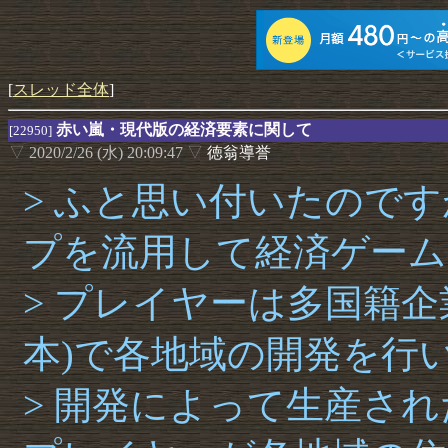
[
スレッド全体
]
赤い嵐・現代版の経済要素に関して
[22950]
▽
2020/2/26 (水) 20:09:47
▽
徳翁導誉
> ふと思い付いたので
プを流用して経済ゲー
> プレイヤーは多国籍
本)で各地域の開発を行
> 開発によって生産され