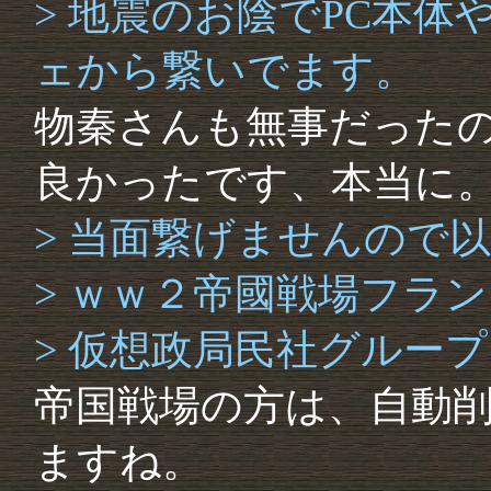
> 地震のお陰でPC本
ェから繋いでます。
物秦さんも無事だった
良かったです、本当に
> 当面繋げませんので
> ｗｗ２帝國戦場フラ
> 仮想政局民社グループ
帝国戦場の方は、自動
ますね。