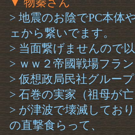
▼ 物秦さん
> 地震のお陰でPC本
ェから繋いでます。
> 当面繋げませんので
> ｗｗ２帝國戦場フラ
> 仮想政局民社グループ
> 石巻の実家（祖母が
> が津波で壊滅してお
の直撃食らって、