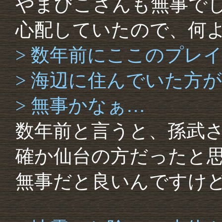
やまびこさんも無事で
心配していたので、何
> 数年前にここのプレ
> 海辺に住んでいた方
> 無事かなぁ…
数年前と言うと、孫武
確か仙台の方だったと
無事だと良いんですけ