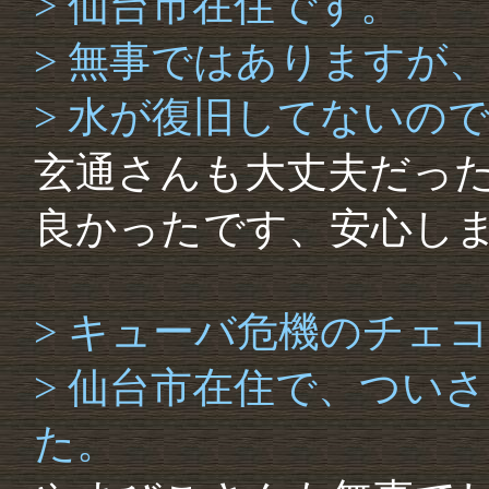
> 仙台市在住です。
> 無事ではありますが
> 水が復旧してないの
玄通さんも大丈夫だっ
良かったです、安心し
> キューバ危機のチェ
> 仙台市在住で、つい
た。