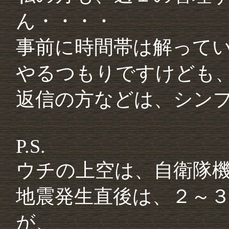
ん・・・・
事前に時間帯は解って
やるつもりですけども
返信の方などは、シン
P.S.
ウチの上空は、自衛隊
地震発生直後は、２～
が、