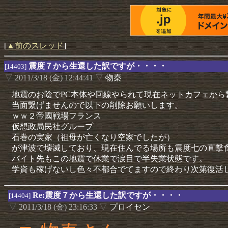
[
▲前のスレッド
]
震度７から生還した訳ですが・・・・
[14403]
▽
2011/3/18 (金) 12:44:41
▽
物秦
地震のお陰でPC本体や回線やられて現在ネットカフェから
当面繋げませんので以下の削除お願いします。
ｗｗ２帝國戦場フランス
仮想政局民社グループ
石巻の実家（祖母が亡くなり空家でしたが）
が津波で壊滅しており、現在住んでる場所も震度七の直撃
バイト先もこの地震で休業で涙目で半失業状態です。
学資も稼げないし色々不都合でてますので終わり次第復活
Re:震度７から生還した訳ですが・・・・
[14404]
▽
2011/3/18 (金) 23:16:33
▽
プロイセン