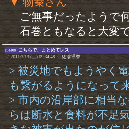
▼ 物秦さん
ご無事だったようで何
石巻ともなると大変で
こちらで、まとめてレス
[14409]
▽
2011/3/19 (土) 09:34:48
▽
徳翁導誉
> 被災地でもようやく
も繋がるようになって
> 市内の沿岸部に相当
らは断水と食料が不足