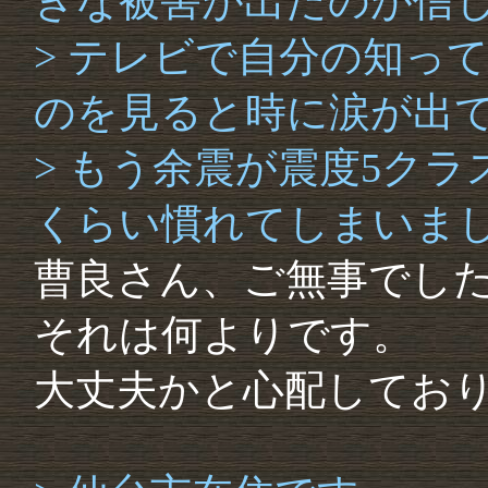
きな被害が出たのが信
> テレビで自分の知っ
のを見ると時に涙が出
> もう余震が震度5ク
くらい慣れてしまいま
曹良さん、ご無事でし
それは何よりです。
大丈夫かと心配してお