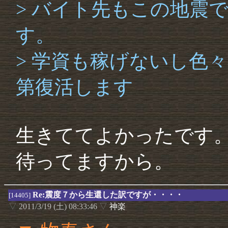
> バイト先もこの地震
す。
> 学資も稼げないし色
第復活します
生きててよかったです
待ってますから。
Re:震度７から生還した訳ですが・・・・
[14405]
▽
2011/3/19 (土) 08:33:46
▽
神楽