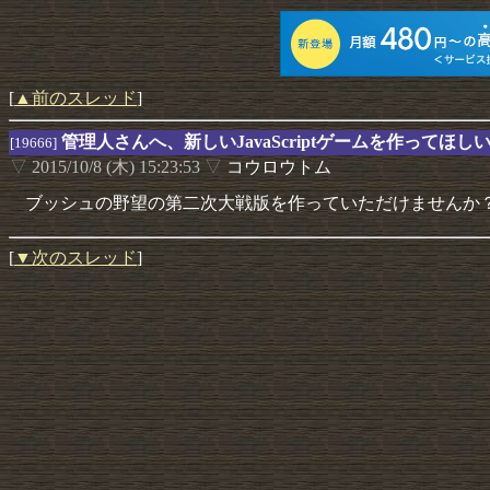
[
▲前のスレッド
]
管理人さんへ、新しいJavaScriptゲームを作ってほし
[19666]
▽
2015/10/8 (木) 15:23:53
▽
コウロウトム
ブッシュの野望の第二次大戦版を作っていただけませんか
[
▼次のスレッド
]