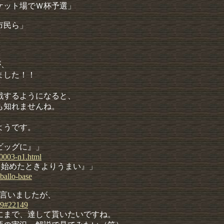
ケット場でＷ杯予選」
市民ら」
が、
ました！！
戦するようになると、
も知れませんね。
、
ようです。
ビッグに』」
000
3-
n1.
html
を始めたときよりうまい』」
ball
o-
base
も言いましたが、
49#
22149
にまで、達して貰いたいですね。