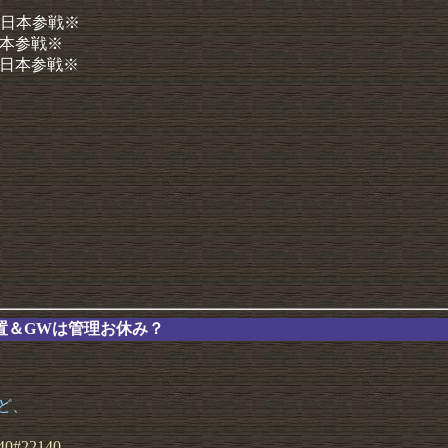
 ※日本参戦※
日本参戦※
※日本参戦※
設置＆GWは管理お休み？
ど、
40#
22140