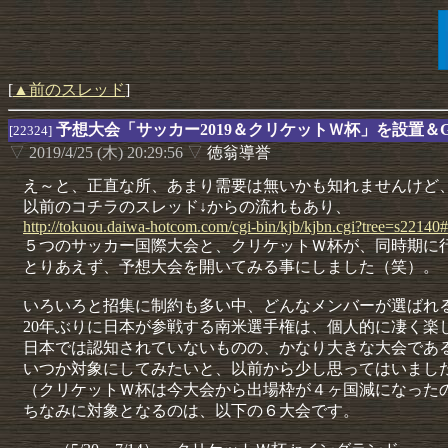
[
▲前のスレッド
]
予想大会「サッカー2019＆クリケットＷ杯」を設置＆
[22324]
▽
2019/4/25 (木) 20:29:56
▽
徳翁導誉
え～と、正直な所、あまり需要は無いかも知れませんけど
以前のコチラのスレッド↓からの流れもあり、
http://
tokuou.
daiwa-
hotcom.
com/
cgi-
bin/
kjb/
kjbn.
cgi?
tree=
s22140#
５つのサッカー国際大会と、クリケットＷ杯が、同時期に
とりあえず、予想大会を開いてみる事にしました（笑）。
いろいろと招集に制約も多い中、どんなメンバーが選ばれ
20年ぶりに日本が参戦する南米選手権は、個人的に凄く楽
日本では認知されていないものの、かなり大きな大会であ
いつか対象にしてみたいと、以前から少し思ってはいまし
（クリケットＷ杯は今大会から出場枠が４ヶ国減になった
ちなみに対象となるのは、以下の６大会です。