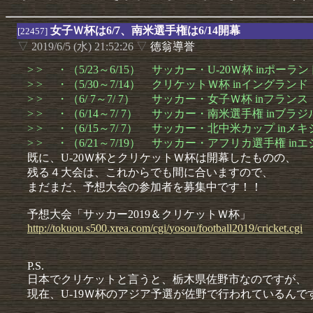
女子Ｗ杯は6/7、南米選手権は6/14開幕
[22457]
▽
2019/6/5 (水) 21:52:26
▽
徳翁導誉
> > ・（5/23～6/15） サッカー・U-20Ｗ杯 inポー
> > ・（5/30～7/14） クリケットＷ杯 inイングランド
> > ・（6/ 7～7/ 7） サッカー・女子Ｗ杯 inフラ
> > ・（6/14～7/ 7） サッカー・南米選手権 inブ
> > ・（6/15～7/ 7） サッカー・北中米カップ inメ
> > ・（6/21～7/19） サッカー・アフリカ選手権 in
既に、U-20Ｗ杯とクリケットＷ杯は開幕したものの、
残る４大会は、これからでも間に合いますので、
まだまだ、予想大会の参加者を募集中です！！
予想大会「サッカー2019＆クリケットＷ杯」
http://
tokuou.
s500.
xrea.
com/
cgi/
yosou/
football
2019/
cricket.
cgi
P.S.
日本でクリケットと言うと、栃木県佐野市なのですが、
現在、U-19Ｗ杯のアジア予選が佐野で行われているんで