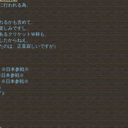
に行われる為、
。
ばれるかも含めて、
く楽しみですし、
であるクリケットＷ杯も、
したからねえ。
ったのは、正直寂しいですが）
ド ※日本参戦※
 ※日本参戦※
ル ※日本参戦※
コ
プト
。