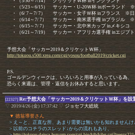
・（5/30～7/14） クリケットＷ杯 inイングランド
・（5/23～6/15） サッカー・U-20Ｗ杯 inポーランド
・（6/ 7～7/ 7） サッカー・女子Ｗ杯 inフランス ※
・（6/14～7/ 7） サッカー・南米選手権 inブラジル 
・（6/15～7/ 7） サッカー・北中米カップ inメキシコ
・（6/21～7/19） サッカー・アフリカ選手権 inエジプト
予想大会「サッカー2019＆クリケットＷ杯」
http://
tokuou.
s500.
xrea.
com/
cgi/
yosou/
football
2019/
cricket.
cgi
P.S.
ゴールデンウィークは、いろいろと用事が入っている為、
恐らく来週は、管理・返信をお休みすると思います。
Re:予想大会「サッカー2019＆クリケットＷ杯」を
[22327]
▽
2019/4/26 (金) 17:37:42
▽
ジョセフ大総統
▼ 徳翁導誉さん
> え～と、正直な所、あまり需要は無いかも知れませんけ
> 以前のコチラのスレッド↓からの流れもあり、
>
http://
tokuou.
daiwa-
hotcom.
com/
cgi-
bin/
kjb/
kjbn.
cgi?
tree=
s221