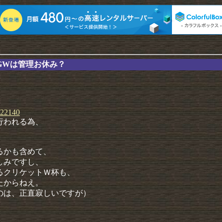
GWは管理お休み？
、
22140
行われる為、
るかも含めて、
しみですし、
るクリケットＷ杯も、
たからねえ。
のは、正直寂しいですが）