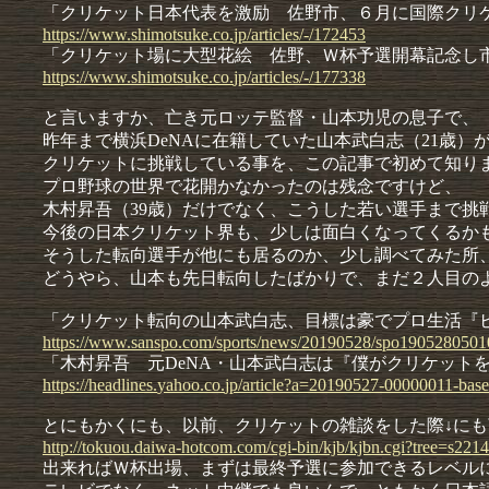
「クリケット日本代表を激励 佐野市、６月に国際クリ
https://
www.
shimotsu
ke.
co.
jp/
articles
/-/
172453
「クリケット場に大型花絵 佐野、Ｗ杯予選開幕記念し
https://
www.
shimotsu
ke.
co.
jp/
articles
/-/
177338
と言いますか、亡き元ロッテ監督・山本功児の息子で、
昨年まで横浜DeNAに在籍していた山本武白志（21歳）
クリケットに挑戦している事を、この記事で初めて知り
プロ野球の世界で花開かなかったのは残念ですけど、
木村昇吾（39歳）だけでなく、こうした若い選手まで挑
今後の日本クリケット界も、少しは面白くなってくるか
そうした転向選手が他にも居るのか、少し調べてみた所
どうやら、山本も先日転向したばかりで、まだ２人目の
「クリケット転向の山本武白志、目標は豪でプロ生活『
https://
www.
sanspo.
com/
sports/
news/
20190528
/
spo19052
80501
「木村昇吾 元DeNA・山本武白志は『僕がクリケット
https://
headline
s.
yahoo.
co.
jp/
article?
a=
20190527
-
00000011
-
base
とにもかくにも、以前、クリケットの雑談をした際↓に
http://
tokuou.
daiwa-
hotcom.
com/
cgi-
bin/
kjb/
kjbn.
cgi?
tree=
s221
出来ればＷ杯出場、まずは最終予選に参加できるレベル