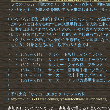
> ５つのサッカー国際大会と、クリケットＷ杯が、同時期
> とりあえず、予想大会を開いてみる事にしました（笑）
>
> いろいろと招集に制約も多い中、どんなメンバーが選
> 20年ぶりに日本が参戦する南米選手権は、個人的に凄
> 日本では認知されていないものの、かなり大きな大会
> いつか対象にしてみたいと、以前から少し思ってはいま
> （クリケットＷ杯は今大会から出場枠が４ヶ国減にな
> ちなみに対象となるのは、以下の６大会です。
>
> ・（5/30～7/14） クリケットＷ杯 inイングランド
> ・（5/23～6/15） サッカー・U-20Ｗ杯 inポーラン
> ・（6/ 7～7/ 7） サッカー・女子Ｗ杯 inフランス
> ・（6/14～7/ 7） サッカー・南米選手権 inブラジ
> ・（6/15～7/ 7） サッカー・北中米カップ inメキシ
> ・（6/21～7/19） サッカー・アフリカ選手権 inエジ
>
>
> 予想大会「サッカー2019＆クリケットＷ杯」
>
http://
tokuou.
s500.
xrea.
com/
cgi/
yosou/
football
2019/
cricket.
cgi
参加させていただきました。参加者が増えると良いですね