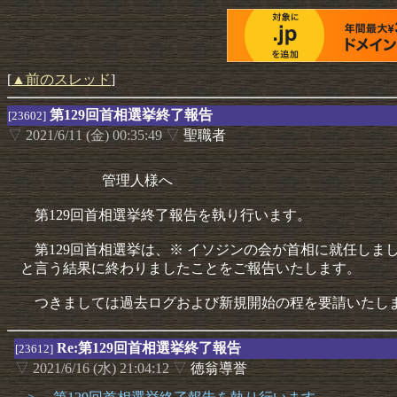
[
▲前のスレッド
]
第129回首相選挙終了報告
[23602]
▽
2021/6/11 (金) 00:35:49
▽
聖職者
管理人様へ
第129回首相選挙終了報告を執り行います。
第129回首相選挙は、※ イソジンの会が首相に就任しまし
と言う結果に終わりましたことをご報告いたします。
つきましては過去ログおよび新規開始の程を要請いたし
Re:第129回首相選挙終了報告
[23612]
▽
2021/6/16 (水) 21:04:12
▽
徳翁導誉