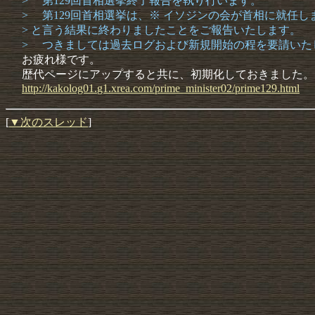
> 第129回首相選挙終了報告を執り行います。
> 第129回首相選挙は、※ イソジンの会が首相に就任し
> と言う結果に終わりましたことをご報告いたします。
> つきましては過去ログおよび新規開始の程を要請いた
お疲れ様です。
歴代ページにアップすると共に、初期化しておきました。
http://
kakolog0
1.
g1.
xrea.
com/
prime_mi
nister02
/
prime129
.
html
[
▼次のスレッド
]