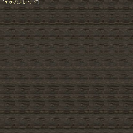
[
▼次のスレッド
]