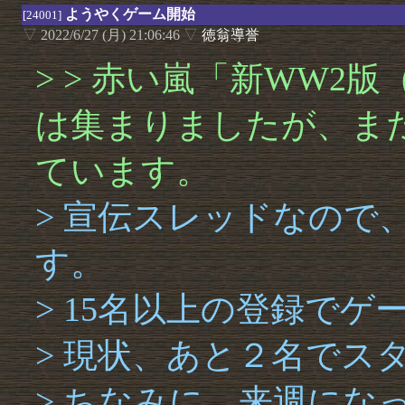
ようやくゲーム開始
[24001]
▽
2022/6/27 (月) 21:06:46
▽
徳翁導誉
> > 赤い嵐「新WW2
は集まりましたが、ま
ています。
> 宣伝スレッドなので
す。
> 15名以上の登録で
> 現状、あと２名でス
> ちなみに、来週にな