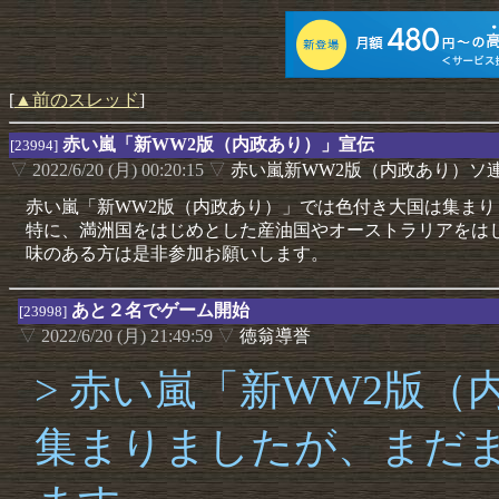
[
▲前のスレッド
]
赤い嵐「新WW2版（内政あり）」宣伝
[23994]
▽
2022/6/20 (月) 00:20:15
▽
赤い嵐新WW2版（内政あり）ソ
赤い嵐「新WW2版（内政あり）」では色付き大国は集ま
特に、満洲国をはじめとした産油国やオーストラリアをは
味のある方は是非参加お願いします。
あと２名でゲーム開始
[23998]
▽
2022/6/20 (月) 21:49:59
▽
徳翁導誉
> 赤い嵐「新WW2版
集まりましたが、まだ