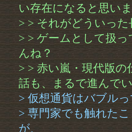
い存在になると思い
> > それがどういっ
> > ゲームとして
んね？
> > 赤い嵐・現代版
話も、まるで進んで
> 仮想通貨はバブル
> 専門家でも触れた
が、