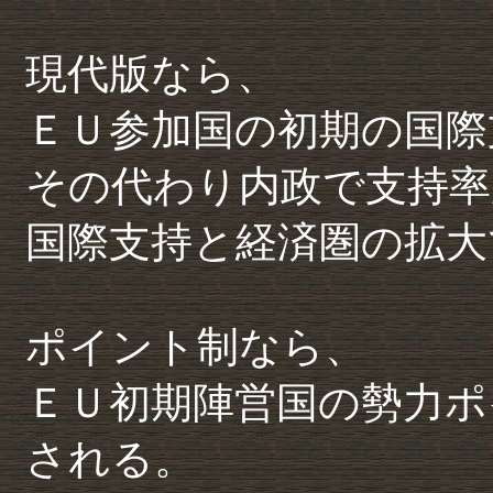
現代版なら、
ＥＵ参加国の初期の国際
その代わり内政で支持率
国際支持と経済圏の拡大
ポイント制なら、
ＥＵ初期陣営国の勢力ポ
される。