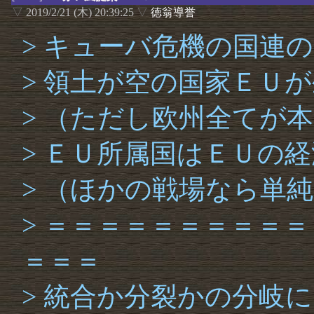
▽
2019/2/21 (木) 20:39:25
▽
徳翁導誉
> キューバ危機の国連
> 領土が空の国家ＥＵ
> （ただし欧州全てが
> ＥＵ所属国はＥＵの
> （ほかの戦場なら単
> ＝＝＝＝＝＝＝＝＝
＝＝＝
> 統合か分裂かの分岐