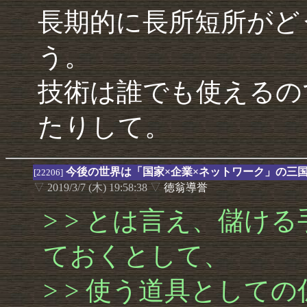
長期的に長所短所がど
う。
技術は誰でも使えるの
たりして。
今後の世界は「国家×企業×ネットワーク」の三
[22206]
▽
2019/3/7 (木) 19:58:38
▽
徳翁導誉
> > とは言え、儲け
ておくとして、
> > 使う道具として