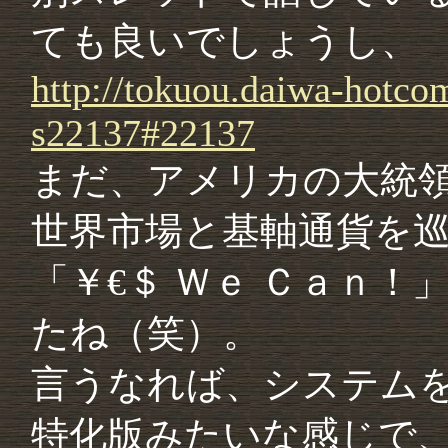
ても良いでしょうし、
http://
tokuou.
daiwa-
hotco
s22137#
22137
まだ、アメリカの大統
世界市場と基軸通貨を
「￥€＄ Ｗｅ Ｃａｎ
たね（笑）。
言うなれば、システム
特化版みたいな感じで