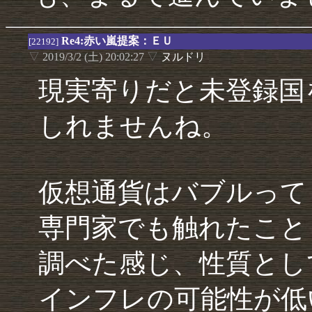
Re4:赤い嵐提案：ＥＵ
[22192]
▽
2019/3/2 (土) 20:02:27
▽
ヌルドリ
現実寄りだと未登録国
しれませんね。
仮想通貨はバブルって
専門家でも触れたこと
調べた感じ、性質とし
インフレの可能性が低