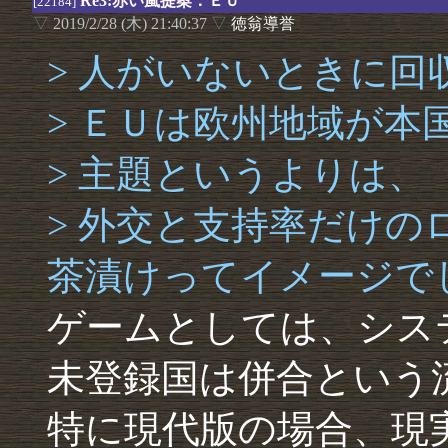
Re3:赤い嵐提案：ＥＵ
[22184]
▽
2019/2/28 (木) 21:40:37
▽
徳翁導誉
> 人がいないときに回
> ＥＵは欧州地域が本
> 主題というよりは、
> 外交と支持率だけ
茶漬けってイメージで
ゲームとしては、シス
未登録国は併合という
特に現代版の場合、現