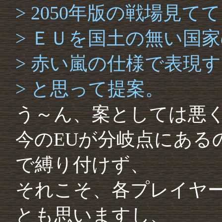
> 2050年版の戦場見て
> ＥＵを国土の無い国
> 赤い嵐の仕様で表現
> と思って提案。
う～ん、案としては悪
今のEUが分岐点にある
で縛り付けず、
それこそ、各プレイヤ
とも思いますし、