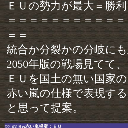
ＥＵの勢力が最大＝勝利
＝＝＝＝＝＝＝＝＝＝＝
＝＝
統合か分裂かの分岐にも
2050年版の戦場見てて、
ＥＵを国土の無い国家の
赤い嵐の仕様で表現する
と思って提案。
Re:赤い嵐提案：ＥＵ
[22163]