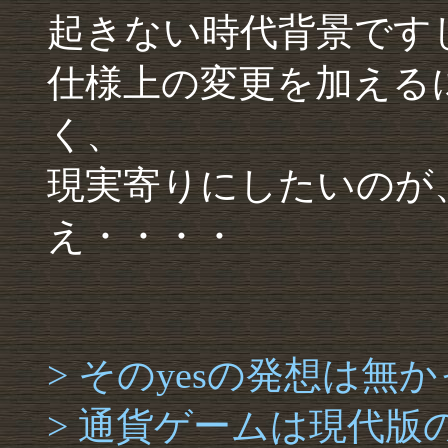
起きない時代背景です
仕様上の変更を加える
く、
現実寄りにしたいのが
え・・・・
> そのyesの発想は無
> 通貨ゲームは現代