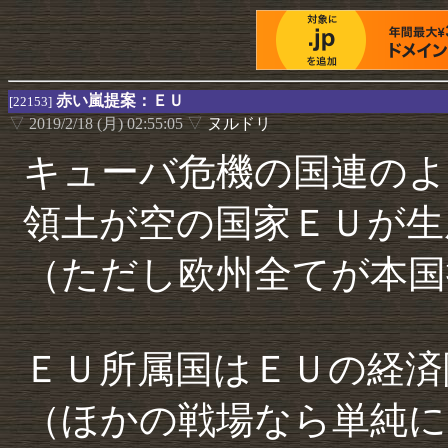
赤い嵐提案：ＥＵ
[22153]
▽
2019/2/18 (月) 02:55:05
▽
ヌルドリ
キューバ危機の国連のよ
領土が空の国家ＥＵが生
（ただし欧州全てが本国
ＥＵ所属国はＥＵの経済
（ほかの戦場なら単純に