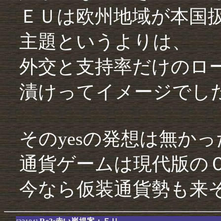
ＥＵは欧州地域が本国
主題というよりは、
外交と支持率だけのロ
漬けってイメージでし
そのyesの発想は無かっ
通貨ゲームは現代版の
今なら仮装通貨勢も来