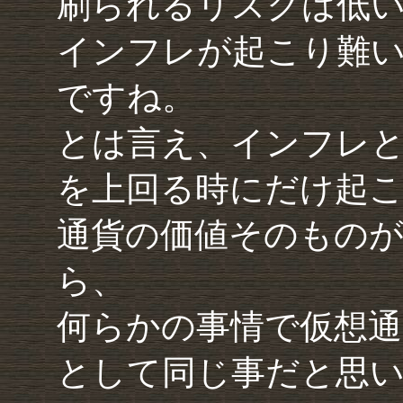
刷られるリスクは低
インフレが起こり難
ですね。
とは言え、インフレ
を上回る時にだけ起
通貨の価値そのもの
ら、
何らかの事情で仮想通
として同じ事だと思