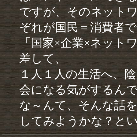
ですが、そのネット
ぞれが国民＝消費者で
「国家×企業×ネット
差して、
１人１人の生活へ、陰
会になる気がするん
な～んて、そんな話
してみようかな？と