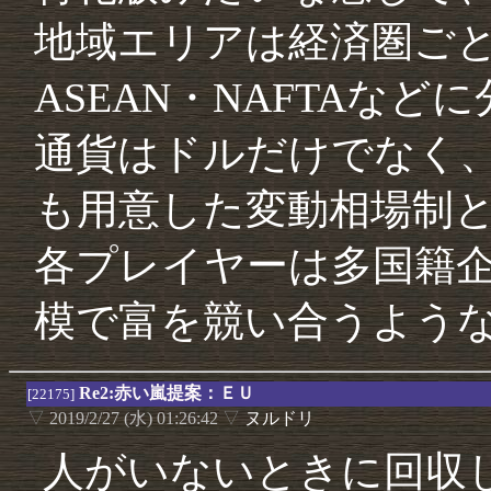
地域エリアは経済圏ごと
ASEAN・NAFTAなど
通貨はドルだけでなく
も用意した変動相場制
各プレイヤーは多国籍企
模で富を競い合うよう
Re2:赤い嵐提案：ＥＵ
[22175]
▽
2019/2/27 (水) 01:26:42
▽
ヌルドリ
人がいないときに回収