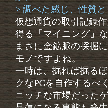
> 調べた感じ、性質
仮想通貨の取引記録作
得る「マイニング」
まさに金鉱脈の採掘
モノですよね。
一時は、掘れば掘る
クなPCを自作するべ
ニッチな市場だったゲ
品薄になる事態も発