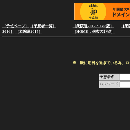
［予想ページ］
［予想者一覧］
［衆院選2017：Lite版］
［衆院
2016］
［衆院選2017］
［HOME：信玄の野望］
※ 既に期日を過ぎている為、ロ
予想者名
パスワード