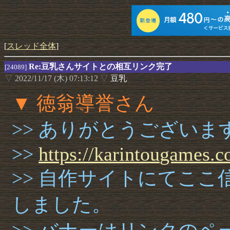
[
スレッド全体
]
Re:豆乳さんサイトとの相互リンク完了
[24089]
▽
2022/11/17 (木) 07:13:12
▽
豆乳
▼ 徳翁導誉さん
>> ありがとうござい
>>
https://
karintou
games.
c
>> 自作サイトにてこ
しました。