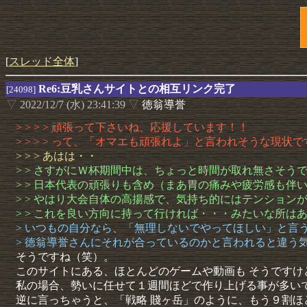
[
スレッド全体
]
Re6:豆乳さんサイトとの相互リンク完了
[24098]
▽
2022/12/7 (水) 23:41:39
▽
徳翁導誉
> > > > 頑張って下さいね、応援しています！！
> > > > って、「オマエも頑張れよ」と言われそうな現状
> > > あはは・・
> > さすがにＷ杯期間中は、ちょっと時間が取れ無さそう
> > 日本代表の頑張りも含め（まあ胃の痛みや疲労感も伴
> > やはり大会自体の高揚感で、気持ち的にはテンション
> > これを良い方向に持って行ければ・・・みたいな所は
> いつもの自分なら、「無理しないでやってほしい」と言
> 徳翁導誉さんにそれが合っているのかと言われると違う
そうですね（笑）。
このサイトにある、ほとんどのゲームや動画も そうですけ
私の場合、勢いに任せて１週間ほどで作り上げる事が多い
逆に言っちゃうと、「戦略 賤ヶ岳」のように、もう９割ほ