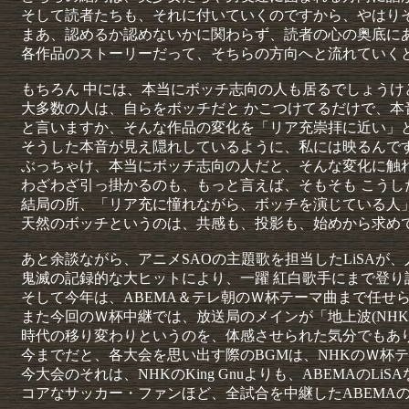
そして読者たちも、それに付いていくのですから、やはり
まあ、認めるか認めないかに関わらず、読者の心の奥底に
各作品のストーリーだって、そちらの方向へと流れていく
もちろん 中には、本当にボッチ志向の人も居るでしょうけ
大多数の人は、自らをボッチだと かこつけてるだけで、
と言いますか、そんな作品の変化を「リア充崇拝に近い」
そうした本音が見え隠れしているように、私には映るんで
ぶっちゃけ、本当にボッチ志向の人だと、そんな変化に触
わざわざ引っ掛かるのも、もっと言えば、そもそも こう
結局の所、「リア充に憧れながら、ボッチを演じている人
天然のボッチというのは、共感も、投影も、始めから求め
あと余談ながら、アニメSAOの主題歌を担当したLiSAが
鬼滅の記録的な大ヒットにより、一躍 紅白歌手にまで登り
そして今年は、ABEMA＆テレ朝のＷ杯テーマ曲まで任せ
また今回のＷ杯中継では、放送局のメインが「地上波(NHK)
時代の移り変わりというのを、体感させられた気分でもあ
今までだと、各大会を思い出す際のBGMは、NHKのＷ杯
今大会のそれは、NHKのKing Gnuよりも、ABEMAのL
コアなサッカー・ファンほど、全試合を中継したABEMA