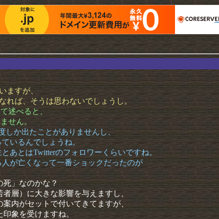
ていますが、
とになれば、そうは思わないでしょうし。
いて述べると、
れません。
1度しか出たことがありませんし、
っているんでしょうね。
あとはTwitterのフォロワーくらいですね。
る人が亡くなって一番ショックだったのが
の死」なのかな？
若者層）に大きな影響を与えますし、
の案内がセットで付いてきてますが、
た印象を受けますね。