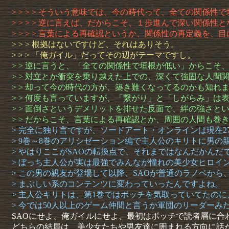
> > > > そういう意味では、今の時代って、全ての関係
> > > > 逆に言えば、だからこそ、１歩進んで深い関係性
> > > > 言葉による再確認というか、関係性の再定義を
> > > 根拠はないですけど、それはありそう。
> > > 「俺ガイル」だってその辺がテーマですし。
> > 逆に言うと、「全ての関係性で垣根が低い」からこそ
> > 対立とか衝突を乗り越えた上での、深くて強固な人間
> > 却って今の時代の方が、築き難くなってるのかも知れ
> > 何度も言っていますが、「繋がり」と「しがらみ」は
> > 面倒さというデメリットを排せた反面で、絆の強さと
> > だからこそ、言葉による再確認とか、周囲の人間も
> 完全に独り言ですが、ソードアート・オンラインは現在2
> 9巻～8巻のアリシゼーション編で主人公のキリトに男の
> やはりここがSAOの転換点で、それまではなんだかんだ
> ぼっち主人公が実は最強でみんなが憧れの美少女ヒロイ
> この男の親友が登場して以降、SAOが普通のラノベか
> まぶしい系のコンテンツに変わっていったんですよね。
> 主人公キリトは、第1巻ではボッチを気取っていてたのに
> 今では50人以上のゲーム仲間と言うか軍団のリーダーみ
SAOにせよ、俺ガイルにせよ、最初はボッチで読者層に合
どちらの結局は、美少女たちや男友達に囲まれる方向に話