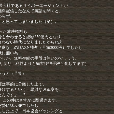
の親会社であるサイバーエージェントが、
無料配信したなんて裏話を聞くと、
わらず、
」と思ってしまいました（笑）。
だった放映権料も、
分も合わせると総額350億円となり、
合わない時代になりましたからねえ・・・・
なしのDAZN独占（月額3000円）でしたし、
既に無い為、
いしか、無料存続の手段は無いのでしょう。
割り切り、利益よりも顧客獲得手段と化してます）
らうと（苦笑）、
権は事前に分離した上で、
分けするという、悪質な改革案を、
たんですよ！？
、この件はさすがに酷過ぎます。
態勢に猛反発でしたし、
にした上で、日本協会バッシングと、