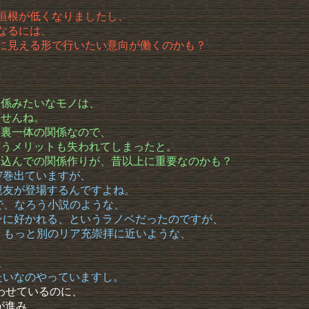
性で垣根が低くなりましたし、
となるには、
、目に見える形で行いたい意向が働くのかも？
、
関係みたいなモノは、
ませんね。
表裏一体の関係なので、
いうメリットも失われてしまったと。
巻き込んでの関係作りが、昔以上に重要なのかも？
7巻出ていますが、
親友が登場するんですよね。
で、なろう小説のような、
ンに好かれる、というラノベだったのですが、
ら、もっと別のリア充崇拝に近いような、
、
たいなのやっていますし。
わせているのに、
が進み、