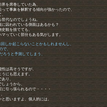
術界を席巻していた為、
沿って事象を解釈する傾向が強かったので、
て、
る世代なのでしょうね。
観に囚われている側面はあるかも？
物史観を捨てても、
ハマっていく部分もある気がします。
て1回しか起こらないことかもしれませんし、
ので、
るだろうと予測してしまう、
能性は高そうですが、
ようにも思えます。
であり、
でしょうから、
実に引っ張られるので・・・・
き、
かと思いますよ、個人的には。