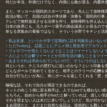
何だか本当、外側だけでなく、内側にも敵が居る、内憂外
また、サッカーが国民的スポーツであり、先んじて放映権
政治が動いて、自国の試合や準決勝・決勝を「国民的行事
テレビで無料放送させる法律を作り、放映権料を抑え込ん
日本の政界にも、元スポーツ選手の国会議員とか居るので
単なる票集めの看板ではなく、そういう分野でキチンと活
> 私は友達、というか大学で定期的に話す同級生はいないので
> ただTwitterは、話題ごとにアニメ用と歴史用でアカウ
> フォロワーが見たくないようなことはツイートしないよ
> 人によっては鬱ツイートとか日常生活の嫌なことをツイ
> あまりそれは求められていないので、そういうのはしな
何というか、テニスの壁打ちに近いのかな？という印象を
どんなボールで攻めてくるかと、相手とのラリーの応酬を
自分が打ちたいが為に、単にボールを返してくれる「壁」
極端な話、それで自分が満足できるのであれば、
ネットの向こう側に居る相手は、人でもbotでも構わない感
もちろん、始めから相手がbotだと解っていれば、虚しい
それを望まない人は未だに多いでしょうけど、気が付かな
まあ現状だと、まだまだ自然な会話は、技術的にも難しい