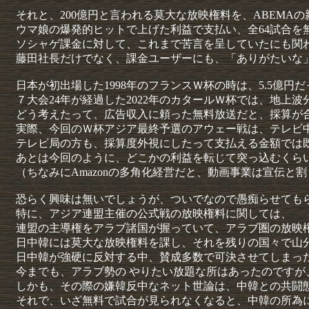
それと、200億円と言われる莫大な放映権料を、ABEMA
ウマ娘の爆発的ヒットで上げた利益で支払い、全64試合を
ソシャゲ課金に対して、これまで苦言を呈していたにも関
藤田社長だけでなく、課金ユーザーにも、「ありがたいな
日本が初出場した1998年のフランスＷ杯の時は、5.5億円
７大会24年が経過した2022年のカタールＷ杯では、地上波
どう考えたって、広告収入に頼った無料放送だと、採算が
実際、今回のＷ杯アジア最終予選のアウェー戦は、テレビ中継
テレビ局の方も、採算度外視にしたって支払える金額では
あとは今回のように、どこかの利益を転じて突っ込むくら
（ちなみにAmazonの多角化経営だと、動画事業は宣伝と
恐らく興味は無いでしょうが、ついでなので愚痴らせても
特に、アジア連盟主催の公式戦の放映権料に関しては、
連盟の主導権をアラブ諸国が握っていて、アラブ圏の放映
日中韓には莫大な放映権料を課し、それを残りの国々で山
日中韓が強硬に反対する中、賛成多数で可決させてしまっ
今までも、アラブ勢の やりたい放題な所はあったのですが
しかも、その際の嫌韓反中なネット世論は、中韓との共闘
それで、いざ無料で試合が見られなくなると、中韓の所為