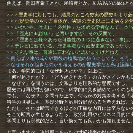
例えば、岡田有希子とか、尾崎豊とか、X JAPANのhideと
> > > 歴史学に対しても、結局のところ史実の歴史をよ
> > > (歴史学のやり方自体が、実際の歴史以上に史実を
> > いやいや、歴史に「必然性」を求める学者なんて、本
> > 「歴史にifは無い」と言いますが、その反面で、
> > 「歴史とは様々あった可能性の１つに過ぎない」事は
> > テレビに出ている、歴史学者ならぬ歴史家であった
> > そんな事は、普通に言わないと思いますけどねえ・・
> 例えばソ連の成立や戦後の植民地の独立にしても、そう
> なぜそれが起きたのかを考えるのが歴史学だと私は認識
まあ、学問的には「なぜ起きたか？」以上に、
「何が起きたか？」「どう起きたか？」の方がメインかも
「なぜ？」を問うのは、文系よりも理系的な態度ですし、
歴史には再現性が無いので、科学的に突き詰めていくのも
でも、「なぜ？」を問うた上で、何らかの対策を考える「
科学の世界にも、基礎分野と応用分野があると考えれば、
ただし、それは断言できるほどの正確な内容には至らない
そこで断言が生じるようなら、政治利用やビジネス目的に
学問よりも宗教的だと、言い換えても良いかも知れません
と言いますか、冷戦期にあった20世紀後半の歴史学って、