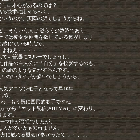
そこに本心があるのでは？
ある欲求に応えるべく、
というのが、実際の所でしょうからね。
ど、そういう人は 恐らく少数派であり、
本音では彼女や仲間を欲している気がします。
と感じている時点で、
すよねえ・・・・
れても普通にスルーでしょうし、
した作品の主人公に「自分」を投影するのも、
」の証のような気がするんです。
ていないタイプが多いでしょうから。
、人気アニソン歌手となって早10年。
詰め、
られ、もう既に国民的歌手ですね！
」から「ネット配信(ABEMA)」に変わり、
ります。
テーマ曲が普通でしたが、
iSAな人が多いかも知れません。
の方に触れる機会が多かったでしょうし。