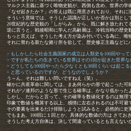
マルクス主義に基づく唯物史観が、西側も含め、世界の学
「なぜ起きたか？」の答えは既に用意されており、それに
そういう意味では、そうした認識が正しいか否かは別とし
20世紀的な歴史観の「しがらみ」から、既に解き放たれて
逆に言うと、戦後昭和に学んだ高齢層は、冷戦当時の歴史
もっと言えば、そうした考え方が染み付いている為に、唯
それに替わる新たな拠り所を欲して、歴史修正主義などに
> もしかしたら社会主義国家の成立は人類史を100回やっ
> ですが私たちの生きている世界はその1回が起きた世界な
> どうしても100回やったら少なくとも30回くらいは起こ
> と思っているのですが、どうなのでしょうか？
う～ん、それは難しい問いですねえ（笑）。
確かに共産革命に関しては、まあ何らかの形で起こった可
それがソ連邦のような形で生じる確率は、かなり低かった
しかし、だからと言って、その確率を数値化するのは無理
印象で数値を概算する以上、感情に左右されるのは不可避
その要素を出来るだけ排除しようと試みると、必然的に史
でもまあ、100回に１回とか、具体的な数値の方は さてお
そうした考え方自体は、決して間違っているとも言えない