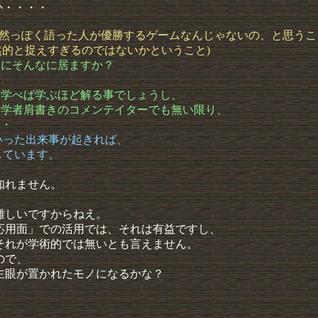
か・・・・
り必然っぽく語った人が優勝するゲームなんじゃないの、と思う
必然的と捉えすぎるのではないかということ)
当にそんなに居ますか？
、学べば学ぶほど解る事でしょうし、
り、学者肩書きのコメンテイターでも無い限り、
・・
いった出来事が起きれば、
しています。
知れません。
難しいですからねえ。
応用面」での活用では、それは有益ですし、
それが学術的では無いとも言えません。
ので、
主眼が置かれたモノになるかな？
。