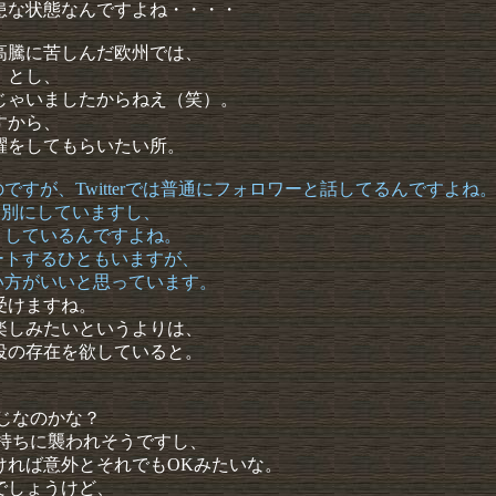
患な状態なんですよね・・・・
高騰に苦しんだ欧州では、
」とし、
じゃいましたからねえ（笑）。
すから、
躍をしてもらいたい所。
すが、Twitterでは普通にフォロワーと話してるんですよね
ント別にしていますし、
うしているんですよね。
ートするひともいますが、
い方がいいと思っています。
受けますね。
楽しみたいというよりは、
役の存在を欲していると。
じなのかな？
気持ちに襲われそうですし、
ければ意外とそれでもOKみたいな。
でしょうけど、