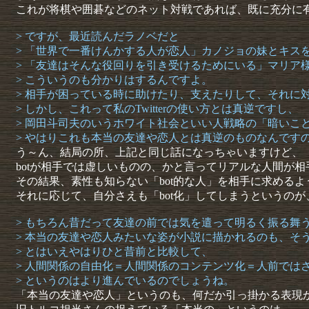
これが将棋や囲碁などのネット対戦であれば、既に充分に
> ですが、最近読んだラノベだと
> 「世界で一番けんかする人が恋人」カノジョの妹とキス
> 「友達はそんな役回りを引き受けるためにいる」マリア
> こういうのも分かりはするんですよ。
> 相手が困っている時に助けたり、支えたりして、それに
> しかし、これって私のTwitterの使い方とは真逆ですし、
> 岡田斗司夫のいうホワイト社会といい人戦略の「暗いことを
> やはりこれも本当の友達や恋人とは真逆のものなんです
う～ん、結局の所、上記と同じ話になっちゃいますけど、
botが相手では虚しいものの、かと言ってリアルな人間が
その結果、素性も知らない「bot的な人」を相手に求めるよ
それに応じて、自分さえも「bot化」してしまうというの
> もちろん昔だって友達の前では気を遣って明るく振る舞
> 本当の友達や恋人みたいな姿が小説に描かれるのも、そ
> とはいえやはりひと昔前と比較して、
> 人間関係の自由化＝人間関係のコンテンツ化＝人前では
> というのはより進んでいるのでしょうね。
「本当の友達や恋人」というのも、何だか引っ掛かる表現