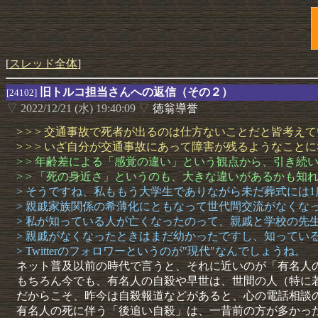
[
スレッド全体
]
旧トルコ担当さんへの返信（その２）
[24102]
▽
2022/12/21 (水) 19:40:09
▽
徳翁導誉
> > > 交通事故で死者が出るのは仕方ないことだと皆考え
> > > いざ自分が交通事故にあって障害が残るようなこ
> > 年齢差による「感覚の違い」という観点から、引き続
> > 「死の身近さ」というのも、大きな違いがあるかも知
> そうですね、私ももう大学生でありながら未だ葬式には
> 親戚家族関係の希薄化にともなって世代間交流がなくな
> 私が知っている人が亡くなったのって、親戚と学校の先生と
> 親戚がなくなったときはまだ幼かったですし、知ってい
> Twitterのフォロワーというのが"現代"なんでしょうね。
ネット普及以前の時代で言うと、それに近いのが「有名人
もちろん今でも、有名人の自殺や早世は、世間の人（特に
だからこそ、昨今は自殺報道などがあると、心の電話相談
有名人の死に伴う「後追い自殺」は、一昔前の方が多かっ