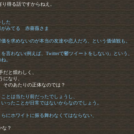
有り得る話ですからねえ。
をした
様がみてる 赤薔薇さま
対価を求めないのが本当の友達や恋人だろ、という価値観も。
言わない(例えば、Twitterで鬱ツイートをしない)」という、
のね。
相手だと煩わしく、
うになり、
が、そのあたりの正体なのでは？
うことは当たり前だったでしょうし、
ういったことが日常ではないからなのでしょう。
さらにホワイトに振る舞わなくてはならない、
かな？