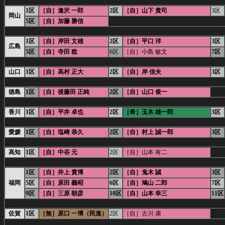
_
1区
［自］逢沢 一郎
2区
［自］山下 貴司
3区
岡山
5区
［自］加藤 勝信
_
_
1区
［自］岸田 文雄
2区
［自］平口 洋
3区
広島
5区
［自］寺田 稔
6区
［自］小島 敏文
7区
_
山口
1区
［自］高村 正大
2区
［自］岸 信夫
3区
_
徳島
1区
［自］後藤田 正純
2区
［自］山口 俊一
_
_
香川
1区
［自］平井 卓也
2区
［希］玉木 雄一郎
3区
_
愛媛
1区
［自］塩崎 恭久
2区
［自］村上 誠一郎
3区
_
高知
1区
［自］中谷 元
2区
［自］山本 有二
_
_
1区
［自］井上 貴博
2区
［自］鬼木 誠
3区
福岡
5区
［自］原田 義昭
6区
［自］鳩山 二郎
7区
9区
［自］三原 朝彦
10区
［自］山本 幸三
11区
_
佐賀
1区
［無］原口 一博（民進）
2区
［自］古川 康
_
_