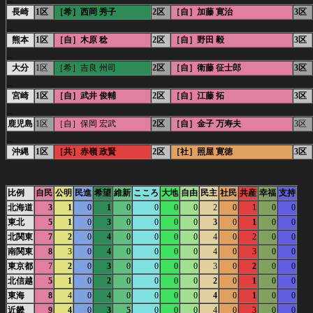
長崎
1区
［希］西岡 秀子
2区
［自］加藤 寛治
3区
_
熊本
1区
［自］木原 稔
2区
［自］野田 毅
3区
_
大分
1区
［希］吉良 州司
2区
［自］衛藤 征士郎
3区
_
宮崎
1区
［自］武井 俊輔
2区
［自］江藤 拓
3区
_
鹿児島
1区
［自］保岡 宏武
2区
［自］金子 万寿夫
3区
_
沖縄
1区
［共］赤嶺 政賢
2区
［社］照屋 寛徳
3区
比例
自民
公明
民進
希望
維新
こころ
大地
自由
民主
社民
共産
幸福
支持
北海道
3
1
0
1
0
0
0
0
2
0
1
0
0
東北
5
1
0
3
0
0
0
0
3
0
1
0
0
北関東
7
2
0
4
0
0
0
0
4
0
2
0
0
南関東
8
3
0
4
0
0
0
0
4
0
3
0
0
東京都
7
2
0
3
0
0
0
0
3
0
2
0
0
北信越
5
1
0
2
0
0
0
0
2
0
1
0
0
東海
8
4
0
4
0
0
0
0
4
0
1
0
0
近畿
9
4
0
3
5
0
0
0
4
0
3
0
0