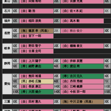
富山
1区
［自］田畑 裕明
2区
［自］宮腰 光寛
3区
_
石川
1区
［自］馳 浩
2区
［自］佐々木 紀
3区
_
福井
1区
［自］稲田 朋美
2区
［自］高木 毅
_
_
1区
［無］篠原 孝（民進）
2区
［自］務台 俊介
3区
長野
5区
［自］宮下 一郎
_
_
1区
［自］野田 聖子
2区
［自］棚橋 泰文
3区
岐阜
5区
［自］古屋 圭司
_
_
1区
［自］上川 陽子
2区
［自］井林 辰憲
3区
静岡
5区
［希］細野 豪志
6区
［希］渡辺 周
7区
_
1区
［自］熊田 裕通
2区
［希］古川 元久
3区
5区
［民］赤松 広隆
6区
［自］丹羽 秀樹
7区
愛知
9区
［自］長坂 康正
10区
［自］江崎 鐵磨
11区
13区
［希］大西 健介
14区
［自］今枝 宗一郎
15区
_
三重
1区
［自］田村 憲久
2区
［無］中川 正春（民進）
3区
_