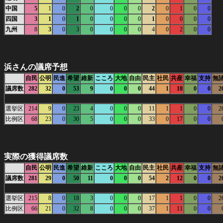
中国
5
1
0
2
0
0
0
0
2
0
1
0
0
四国
3
1
0
1
0
0
0
0
1
0
0
0
0
九州
8
3
0
3
0
0
0
0
4
0
2
0
0
浜さんの議席予想
自民
公明
民進
希望
維新
こころ
大地
自由
民主
社民
共産
幸福
支持
無
議席数
282
32
0
53
9
0
0
0
44
1
18
0
0
2
選挙区
214
9
0
23
4
0
0
0
11
1
1
0
0
2
比例区
68
23
0
30
5
0
0
0
33
0
17
0
0
実際の獲得議席数
自民
公明
民進
希望
維新
こころ
大地
自由
民主
社民
共産
幸福
支持
無
議席数
281
29
0
50
11
0
0
0
54
2
12
0
0
2
選挙区
215
8
0
18
3
0
0
0
17
1
1
0
0
2
比例区
66
21
0
32
8
0
0
0
37
1
11
0
0