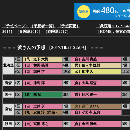
［予想ページ］
［予想者一覧］
［予想変更］
［衆院選2017：Lit
2014］
［参院選2016］
［衆院選2017］
［HOME：信玄の
＝＝＝ 浜さんの予想 ［2017/10/21 22:09］ ＝＝＝
1区
［民］道下 大樹
2区
［自］吉川 貴盛
3区
北海道
5区
［自］和田 義明
6区
［民］佐々木 隆博
7区
9区
［自］堀井 学
10区
［公］稲津 久
11区
_
青森
1区
［自］津島 淳
2区
［自］大島 理森
3区
_
岩手
1区
［希］階 猛
2区
［自］鈴木 俊一
3区
_
1区
［自］土井 亨
2区
［無］鎌田 さゆり
3区
宮城
5区
［無］安住 淳（民進）
6区
［自］小野寺 五典
_
_
秋田
1区
［自］冨樫 博之
2区
［自］金田 勝年
3区
_