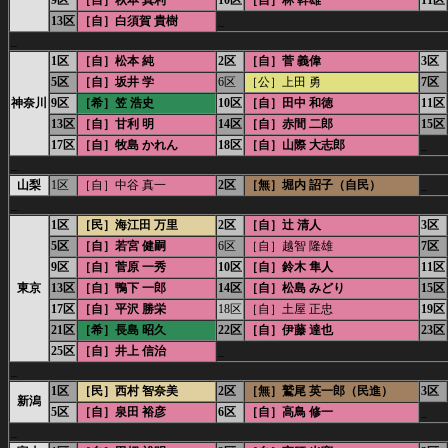
9区
［自］秋本 真利
10区
［自］林 幹雄
11区
13区
［自］白須賀 貴樹
_
_
1区
［自］松本 純
2区
［自］菅 義偉
3区
5区
［自］坂井 学
6区
［公］上田 勇
7区
神奈川
9区
［希］笠 浩史
10区
［自］田中 和徳
11区
13区
［自］甘利 明
14区
［自］赤間 二郎
15区
17区
［自］牧島 かれん
18区
［自］山際 大志郎
_
_
山梨
1区
［自］中谷 真一
2区
［無］堀内 詔子（自民）
_
_
1区
［民］海江田 万里
2区
［自］辻 清人
3区
5区
［自］若宮 健嗣
6区
［自］越智 隆雄
7区
9区
［自］菅原 一秀
10区
［自］鈴木 隼人
11区
東京
13区
［自］鴨下 一郎
14区
［自］松島 みどり
15区
17区
［自］平沢 勝栄
18区
［自］土屋 正忠
19区
21区
［希］長島 昭久
22区
［自］伊藤 達也
23区
25区
［自］井上 信治
_
_
1区
［民］西村 智奈美
2区
［無］鷲尾 英一郎（民進）
3区
新潟
5区
［自］泉田 裕彦
6区
［自］高鳥 修一
_
_