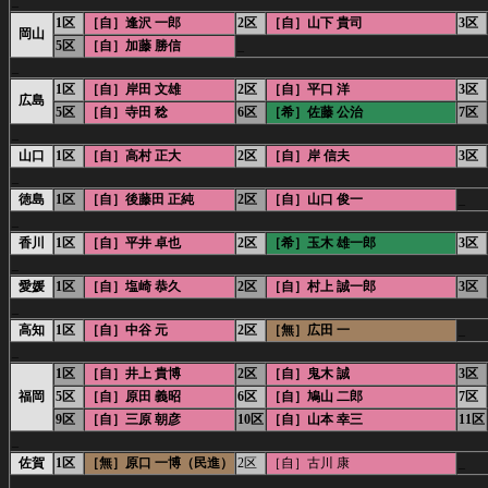
_
1区
［自］逢沢 一郎
2区
［自］山下 貴司
3区
岡山
5区
［自］加藤 勝信
_
_
1区
［自］岸田 文雄
2区
［自］平口 洋
3区
広島
5区
［自］寺田 稔
6区
［希］佐藤 公治
7区
_
山口
1区
［自］高村 正大
2区
［自］岸 信夫
3区
_
徳島
1区
［自］後藤田 正純
2区
［自］山口 俊一
_
_
香川
1区
［自］平井 卓也
2区
［希］玉木 雄一郎
3区
_
愛媛
1区
［自］塩崎 恭久
2区
［自］村上 誠一郎
3区
_
高知
1区
［自］中谷 元
2区
［無］広田 一
_
_
1区
［自］井上 貴博
2区
［自］鬼木 誠
3区
福岡
5区
［自］原田 義昭
6区
［自］鳩山 二郎
7区
9区
［自］三原 朝彦
10区
［自］山本 幸三
11区
_
佐賀
1区
［無］原口 一博（民進）
2区
［自］古川 康
_
_