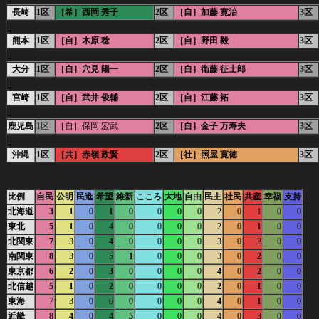
長崎
1区
［希］西岡 秀子
2区
［自］加藤 寛治
3区
_
熊本
1区
［自］木原 稔
2区
［自］野田 毅
3区
_
大分
1区
［自］穴見 陽一
2区
［自］衛藤 征士郎
3区
_
宮崎
1区
［自］武井 俊輔
2区
［自］江藤 拓
3区
_
鹿児島
1区
［自］保岡 宏武
2区
［自］金子 万寿夫
3区
_
沖縄
1区
［共］赤嶺 政賢
2区
［社］照屋 寛徳
3区
比例
自民
公明
民進
希望
維新
こころ
大地
自由
民主
社民
共産
幸福
支持
北海道
3
1
0
1
0
0
0
0
2
0
1
0
0
東北
5
1
0
4
0
0
0
0
2
0
1
0
0
北関東
7
3
0
4
0
0
0
0
3
0
2
0
0
南関東
8
3
0
5
1
0
0
0
3
0
2
0
0
東京都
6
2
0
3
0
0
0
0
4
0
2
0
0
北信越
5
1
0
2
0
0
0
0
2
0
1
0
0
東海
7
3
0
6
0
0
0
0
4
0
1
0
0
近畿
8
4
0
4
5
0
0
0
4
0
3
0
0