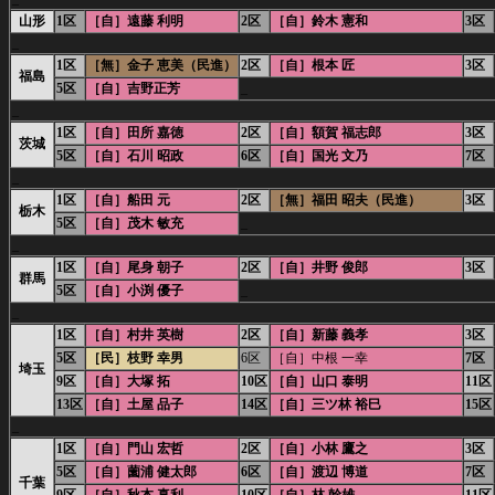
山形
1区
［自］遠藤 利明
2区
［自］鈴木 憲和
3区
_
1区
［無］金子 恵美（民進）
2区
［自］根本 匠
3区
福島
5区
［自］吉野正芳
_
_
1区
［自］田所 嘉徳
2区
［自］額賀 福志郎
3区
茨城
5区
［自］石川 昭政
6区
［自］国光 文乃
7区
_
1区
［自］船田 元
2区
［無］福田 昭夫（民進）
3区
栃木
5区
［自］茂木 敏充
_
_
1区
［自］尾身 朝子
2区
［自］井野 俊郎
3区
群馬
5区
［自］小渕 優子
_
_
1区
［自］村井 英樹
2区
［自］新藤 義孝
3区
5区
［民］枝野 幸男
6区
［自］中根 一幸
7区
埼玉
9区
［自］大塚 拓
10区
［自］山口 泰明
11区
13区
［自］土屋 品子
14区
［自］三ツ林 裕巳
15区
_
1区
［自］門山 宏哲
2区
［自］小林 鷹之
3区
5区
［自］薗浦 健太郎
6区
［自］渡辺 博道
7区
千葉