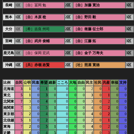
長崎
1区
［自］冨岡 勉
2区
［自］加藤 寛治
3区
_
熊本
1区
［自］木原 稔
2区
［自］野田 毅
3区
_
大分
1区
［希］吉良 州司
2区
［自］衛藤 征士郎
3区
_
宮崎
1区
［自］武井 俊輔
2区
［自］江藤 拓
3区
_
鹿児島
1区
［自］保岡 宏武
2区
［自］金子 万寿夫
3区
_
沖縄
1区
［共］赤嶺 政賢
2区
［社］照屋 寛徳
3区
比例
自民
公明
民進
希望
維新
こころ
大地
自由
民主
社民
共産
幸福
支持
北海道
3
1
0
1
0
0
0
0
2
0
1
0
0
東北
5
1
0
3
0
0
0
0
3
0
1
0
0
北関東
7
3
0
4
0
0
0
0
3
0
2
0
0
南関東
7
3
0
5
1
0
0
0
4
0
2
0
0
東京都
5
2
0
4
0
0
0
0
4
0
2
0
0
北信越
5
1
0
2
0
0
0
0
2
0
1
0
0
東海
7
2
0
5
1
0
0
0
4
0
2
0
0
近畿
8
4
0
4
5
0
0
0
4
0
3
0
0