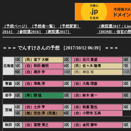
［予想ページ］
［予想者一覧］
［予想変更］
［衆院選2017：Lit
2014］
［参院選2016］
［衆院選2017］
［HOME：信玄の
＝＝＝ でんすけさんの予想 ［2017/10/12 06:39］ ＝＝＝
1区
［民］道下 大樹
2区
［自］吉川 貴盛
3区
北海道
5区
［自］和田 義明
6区
［民］佐々木 隆博
7区
9区
［自］堀井 学
10区
［民］神谷 裕
11区
_
青森
1区
［自］津島 淳
2区
［自］大島 理森
3区
_
岩手
1区
［希］階 猛
2区
［自］鈴木 俊一
3区
_
1区
［自］土井 亨
2区
［自］秋葉 賢也
3区
宮城
5区
［無］安住 淳（民進）
6区
［自］小野寺 五典
_
_
秋田
1区
［自］冨樫 博之
2区
［自］金田 勝年
3区
_