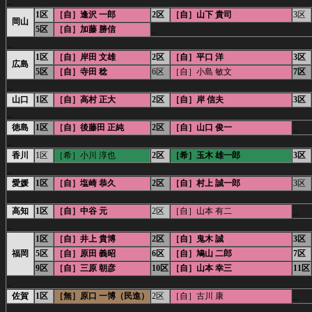
_
1区
［自］逢沢 一郎
2区
［自］山下 貴司
3区
岡山
5区
［自］加藤 勝信
_
_
1区
［自］岸田 文雄
2区
［自］平口 洋
3区
広島
5区
［自］寺田 稔
6区
［自］小島 敏文
7区
_
山口
1区
［自］高村 正大
2区
［自］岸 信夫
3区
_
徳島
1区
［自］後藤田 正純
2区
［自］山口 俊一
_
_
香川
1区
［希］小川 淳也
2区
［希］玉木 雄一郎
3区
_
愛媛
1区
［自］塩崎 恭久
2区
［自］村上 誠一郎
3区
_
高知
1区
［自］中谷 元
2区
［自］山本 有二
_
_
1区
［自］井上 貴博
2区
［自］鬼木 誠
3区
福岡
5区
［自］原田 義昭
6区
［自］鳩山 二郎
7区
9区
［自］三原 朝彦
10区
［自］山本 幸三
11区
_
佐賀
1区
［無］原口 一博（民進）
2区
［自］古川 康
_
_