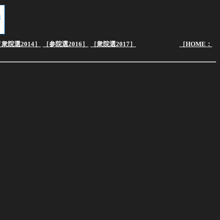
［衆院選2014］
［参院選2016］
［衆院選2017］
［HOME：