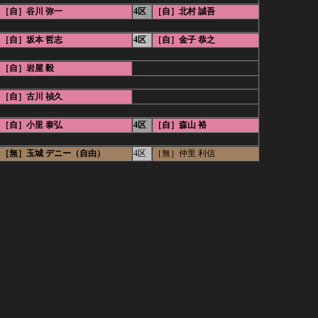
［自］谷川 弥一
4区
［自］北村 誠吾
［自］坂本 哲志
4区
［自］金子 恭之
［自］岩屋 毅
_
［自］古川 禎久
_
［自］小里 泰弘
4区
［自］森山 裕
［無］玉城 デニー（自由）
4区
［無］仲里 利信