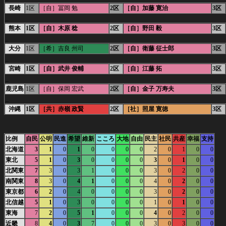
長崎
1区
［自］冨岡 勉
2区
［自］加藤 寛治
3区
_
熊本
1区
［自］木原 稔
2区
［自］野田 毅
3区
_
大分
1区
［希］吉良 州司
2区
［自］衛藤 征士郎
3区
_
宮崎
1区
［自］武井 俊輔
2区
［自］江藤 拓
3区
_
鹿児島
1区
［自］保岡 宏武
2区
［自］金子 万寿夫
3区
_
沖縄
1区
［共］赤嶺 政賢
2区
［社］照屋 寛徳
3区
比例
自民
公明
民進
希望
維新
こころ
大地
自由
民主
社民
共産
幸福
支持
北海道
3
1
0
1
0
0
0
0
2
0
1
0
0
東北
5
1
0
3
0
0
0
0
3
0
1
0
0
北関東
7
3
0
3
1
0
0
0
3
0
2
0
0
南関東
8
3
0
4
1
0
0
0
4
0
2
0
0
東京都
6
2
0
4
0
0
0
0
3
0
2
0
0
北信越
5
1
0
3
0
0
0
0
1
0
1
0
0
東海
7
2
0
5
1
0
0
0
4
0
2
0
0
近畿
8
4
0
3
7
0
0
0
3
0
3
0
0