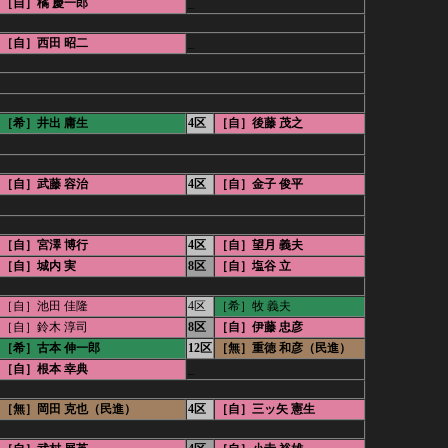
［自］橘 慶一郎
_
［自］西田 昭二
_
［希］井出 庸生
4区
［自］後藤 茂之
［自］武藤 容治
4区
［自］金子 俊平
［自］宮澤 博行
4区
［自］望月 義夫
［自］城内 実
8区
［自］塩谷 立
［自］池田 佳隆
4区
［希］牧 義夫
［自］鈴木 淳司
8区
［自］伊藤 忠彦
［希］古本 伸一郎
12区
［無］重徳 和彦（民進）
［自］根本 幸典
_
［無］岡田 克也（民進）
4区
［自］三ッ矢 憲生