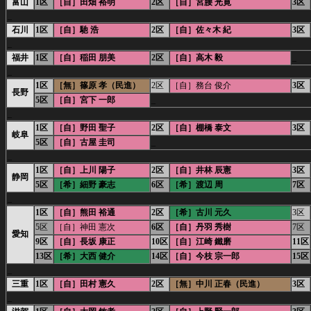
富山
1区
［自］田畑 裕明
2区
［自］宮腰 光寛
3区
_
石川
1区
［自］馳 浩
2区
［自］佐々木 紀
3区
_
福井
1区
［自］稲田 朋美
2区
［自］高木 毅
_
_
1区
［無］篠原 孝（民進）
2区
［自］務台 俊介
3区
長野
5区
［自］宮下 一郎
_
_
1区
［自］野田 聖子
2区
［自］棚橋 泰文
3区
岐阜
5区
［自］古屋 圭司
_
_
1区
［自］上川 陽子
2区
［自］井林 辰憲
3区
静岡
5区
［希］細野 豪志
6区
［希］渡辺 周
7区
_
1区
［自］熊田 裕通
2区
［希］古川 元久
3区
5区
［自］神田 憲次
6区
［自］丹羽 秀樹
7区
愛知
9区
［自］長坂 康正
10区
［自］江崎 鐵磨
11区
13区
［希］大西 健介
14区
［自］今枝 宗一郎
15区
_
三重
1区
［自］田村 憲久
2区
［無］中川 正春（民進）
3区
_