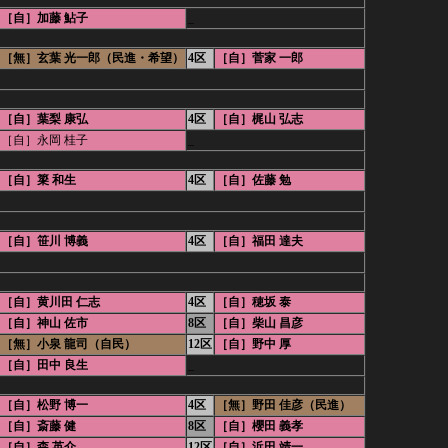
［自］加藤 鮎子
_
［無］玄葉 光一郎（民進・希望）
4区
［自］菅家 一郎
［自］葉梨 康弘
4区
［自］梶山 弘志
［自］永岡 桂子
_
［自］簗 和生
4区
［自］佐藤 勉
［自］笹川 博義
4区
［自］福田 達夫
［自］黄川田 仁志
4区
［自］穂坂 泰
［自］神山 佐市
8区
［自］柴山 昌彦
［無］小泉 龍司（自民）
12区
［自］野中 厚
［自］田中 良生
_
［自］松野 博一
4区
［無］野田 佳彦（民進）
［自］斎藤 健
8区
［自］櫻田 義孝
［自］森 英介
12区
［自］浜田 靖一