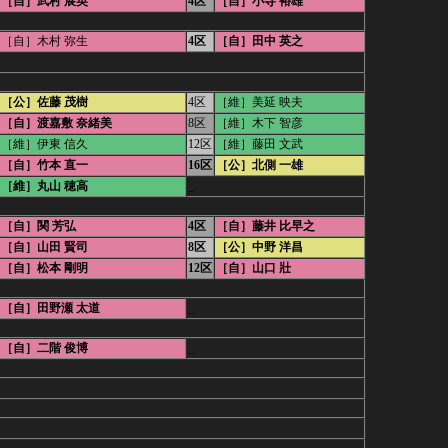
［自］武村 展英
4区
［自］小寺 裕雄
［自］木村 弥生
4区
［自］田中 英之
［公］佐藤 茂樹
4区
［維］美延 映夫
［自］渡嘉敷 奈緒美
8区
［維］木下 智彦
［維］伊東 信久
12区
［維］藤田 文武
［自］竹本 直一
16区
［公］北側 一雄
［維］丸山 穂高
_
［自］関 芳弘
4区
［自］藤井 比早之
［自］山田 賢司
8区
［公］中野 洋昌
［自］松本 剛明
12区
［自］山口 壯
［自］田野瀬 太道
_
［自］二階 俊博
_