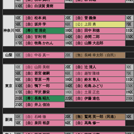
13区
［自］白須賀 貴樹
_
_
1区
［自］松本 純
2区
［自］菅 義偉
3区
5区
［自］坂井 学
6区
［公］上田 勇
7区
神奈川
9区
［希］笠 浩史
10区
［自］田中 和徳
11区
13区
［自］甘利 明
14区
［自］赤間 二郎
15区
17区
［自］牧島 かれん
18区
［自］山際 大志郎
_
_
山梨
1区
［自］中谷 真一
2区
［無］長崎 幸太郎（自民）
_
_
1区
［自］山田 美樹
2区
［自］辻 清人
3区
5区
［自］若宮 健嗣
6区
［自］越智 隆雄
7区
9区
［自］菅原 一秀
10区
［自］鈴木 隼人
11区
東京
13区
［自］鴨下 一郎
14区
［自］松島 みどり
15区
17区
［自］平沢 勝栄
18区
［自］土屋 正忠
19区
21区
［希］長島 昭久
22区
［自］伊藤 達也
23区
25区
［自］井上 信治
_
_
1区
［自］石崎 徹
2区
［無］鷲尾 英一郎（民進）
3区
新潟
5区
［自］泉田 裕彦
6区
［自］高鳥 修一
_
_