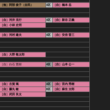
［無］阿部 俊子（自民）
4区
［自］橋本 岳
［自］河井 克行
4区
［自］新谷 正義
［自］小林 史明
_
［自］河村 建夫
4区
［自］安倍 晋三
［自］大野 敬太郎
_
［自］白石 寛樹
4区
［自］山本 公一
［自］古賀 篤
4区
［自］宮内 秀樹
［自］藤丸 敏
8区
［自］麻生 太郎
［自］武田 良太
_