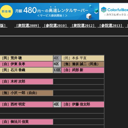
e版］
［衆院選2009］
［参院選2010］
［衆院選2012］
［参院選2013］
＝
［民］荒井 聰
4区
［民］本多 平直
［自］伊東 良孝
8区
［無］逢坂 誠二（民進）
［民］石川 香織
12区
［自］武部 新
［自］木村 次郎
_
［無］小沢 一郎（自由）
_
［自］西村 明宏
4区
［自］伊藤 信太郎
［自］御法川 信英
_