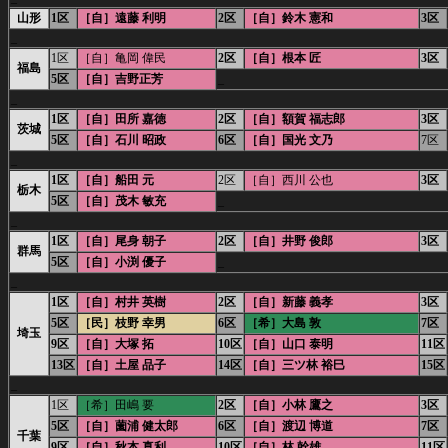
山形
1区
［自］遠藤 利明
2区
［自］鈴木 憲和
3区
_
1区
［自］亀岡 偉民
2区
［自］根本 匠
3区
福島
5区
［自］吉野正芳
_
_
1区
［自］田所 嘉徳
2区
［自］額賀 福志郎
3区
茨城
5区
［自］石川 昭政
6区
［自］国光 文乃
7区
_
1区
［自］船田 元
2区
［自］西川 公也
3区
栃木
5区
［自］茂木 敏充
_
_
1区
［自］尾身 朝子
2区
［自］井野 俊郎
3区
群馬
5区
［自］小渕 優子
_
_
1区
［自］村井 英樹
2区
［自］新藤 義孝
3区
5区
［民］枝野 幸男
6区
［希］大島 敦
7区
埼玉
9区
［自］大塚 拓
10区
［自］山口 泰明
11区
13区
［自］土屋 品子
14区
［自］三ツ林 裕巳
15区
_
1区
［希］田嶋 要
2区
［自］小林 鷹之
3区
5区
［自］薗浦 健太郎
6区
［自］渡辺 博道
7区
千葉
9区
［自］秋本 真利
10区
［自］林 幹雄
11区