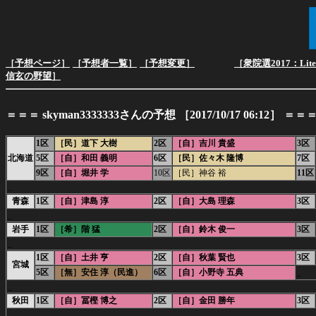
［予想ページ］
［予想者一覧］
［予想変更］
［衆院選2017：Lit
信玄の野望］
＝＝＝ skyman3333333さんの予想 ［2017/10/17 06:12］ ＝＝
1区
［民］道下 大樹
2区
［自］吉川 貴盛
3区
北海道
5区
［自］和田 義明
6区
［民］佐々木 隆博
7区
9区
［自］堀井 学
10区
［民］神谷 裕
11区
_
青森
1区
［自］津島 淳
2区
［自］大島 理森
3区
_
岩手
1区
［希］階 猛
2区
［自］鈴木 俊一
3区
_
1区
［自］土井 亨
2区
［自］秋葉 賢也
3区
宮城
5区
［無］安住 淳（民進）
6区
［自］小野寺 五典
_
_
秋田
1区
［自］冨樫 博之
2区
［自］金田 勝年
3区
_