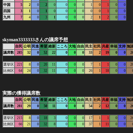
中国
5
2
0
2
0
0
0
0
1
0
1
0
0
四国
3
1
0
1
0
0
0
0
0
0
1
0
0
九州
7
4
0
3
1
0
0
0
2
1
2
0
0
skyman3333333さんの議席予想
自民
公明
民進
希望
維新
こころ
大地
自由
民主
社民
共産
幸福
支持
無
議席数
285
32
0
52
22
0
0
0
33
2
19
0
0
2
選挙区
221
8
0
20
11
0
0
0
7
1
1
0
0
2
比例区
64
24
0
32
11
0
0
0
26
1
18
0
0
実際の獲得議席数
自民
公明
民進
希望
維新
こころ
大地
自由
民主
社民
共産
幸福
支持
無
議席数
281
29
0
50
11
0
0
0
54
2
12
0
0
2
選挙区
215
8
0
18
3
0
0
0
17
1
1
0
0
2
比例区
66
21
0
32
8
0
0
0
37
1
11
0
0