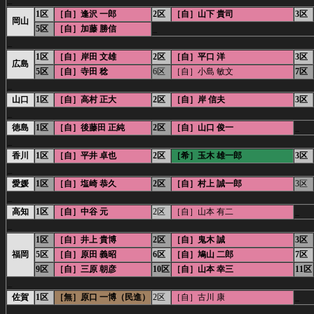
1区
［自］逢沢 一郎
2区
［自］山下 貴司
3区
岡山
5区
［自］加藤 勝信
_
_
1区
［自］岸田 文雄
2区
［自］平口 洋
3区
広島
5区
［自］寺田 稔
6区
［自］小島 敏文
7区
_
山口
1区
［自］高村 正大
2区
［自］岸 信夫
3区
_
徳島
1区
［自］後藤田 正純
2区
［自］山口 俊一
_
_
香川
1区
［自］平井 卓也
2区
［希］玉木 雄一郎
3区
_
愛媛
1区
［自］塩崎 恭久
2区
［自］村上 誠一郎
3区
_
高知
1区
［自］中谷 元
2区
［自］山本 有二
_
_
1区
［自］井上 貴博
2区
［自］鬼木 誠
3区
福岡
5区
［自］原田 義昭
6区
［自］鳩山 二郎
7区
9区
［自］三原 朝彦
10区
［自］山本 幸三
11区
_
佐賀
1区
［無］原口 一博（民進）
2区
［自］古川 康
_
_