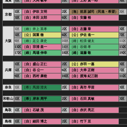
滋賀
1区
［自］大岡 敏孝
2区
［自］上野 賢一郎
3区
_
1区
［自］伊吹 文明
2区
［無］前原 誠司（民進・希望）
3区
京都
5区
［自］本田 太郎
6区
［自］安藤 裕
_
_
1区
［維］井上 英孝
2区
［自］左藤 章
3区
5区
［公］国重 徹
6区
［公］伊佐 進一
7区
大阪
9区
［維］足立 康史
10区
［維］松浪 健太
11区
13区
［自］宗清 皇一
14区
［維］谷畑 孝
15区
17区
［維］馬場 伸幸
18区
［維］遠藤 敬
19区
_
1区
［自］盛山 正仁
2区
［公］赤羽 一嘉
3区
兵庫
5区
［自］谷 公一
6区
［自］大串 正樹
7区
9区
［自］西村 康稔
10区
［自］渡海 紀三朗
11区
_
奈良
1区
［希］馬淵 澄夫
2区
［自］高市 早苗
3区
_
和歌山
1区
［希］岸本 周平
2区
［自］石田 真敏
3区
_
鳥取
1区
［自］石破 茂
2区
［自］赤沢 亮正
_
_
島根
1区
［自］細田 博之
2区
［自］竹下 亘
_
_