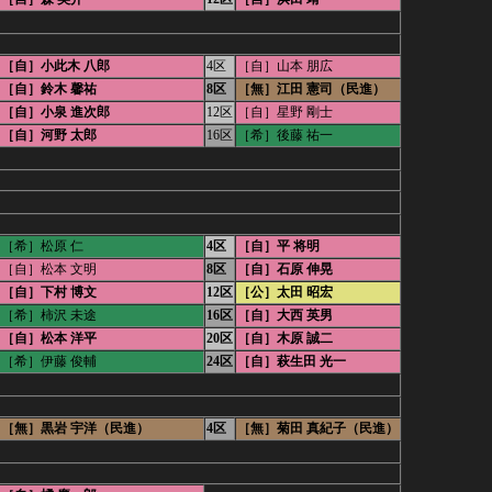
［自］小此木 八郎
4区
［自］山本 朋広
［自］鈴木 馨祐
8区
［無］江田 憲司（民進）
［自］小泉 進次郎
12区
［自］星野 剛士
［自］河野 太郎
16区
［希］後藤 祐一
［希］松原 仁
4区
［自］平 将明
［自］松本 文明
8区
［自］石原 伸晃
［自］下村 博文
12区
［公］太田 昭宏
［希］柿沢 未途
16区
［自］大西 英男
［自］松本 洋平
20区
［自］木原 誠二
［希］伊藤 俊輔
24区
［自］萩生田 光一
［無］黒岩 宇洋（民進）
4区
［無］菊田 真紀子（民進）