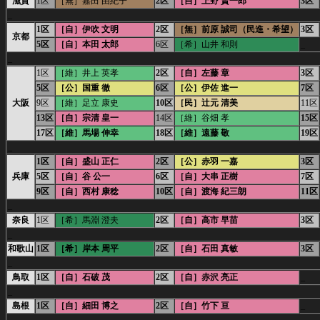
滋賀
1区
［無］嘉田 由紀子
2区
［自］上野 賢一郎
3区
_
1区
［自］伊吹 文明
2区
［無］前原 誠司（民進・希望）
3区
京都
5区
［自］本田 太郎
6区
［希］山井 和則
_
_
1区
［維］井上 英孝
2区
［自］左藤 章
3区
5区
［公］国重 徹
6区
［公］伊佐 進一
7区
大阪
9区
［維］足立 康史
10区
［民］辻元 清美
11区
13区
［自］宗清 皇一
14区
［維］谷畑 孝
15区
17区
［維］馬場 伸幸
18区
［維］遠藤 敬
19区
_
1区
［自］盛山 正仁
2区
［公］赤羽 一嘉
3区
兵庫
5区
［自］谷 公一
6区
［自］大串 正樹
7区
9区
［自］西村 康稔
10区
［自］渡海 紀三朗
11区
_
奈良
1区
［希］馬淵 澄夫
2区
［自］高市 早苗
3区
_
和歌山
1区
［希］岸本 周平
2区
［自］石田 真敏
3区
_
鳥取
1区
［自］石破 茂
2区
［自］赤沢 亮正
_
_
島根
1区
［自］細田 博之
2区
［自］竹下 亘
_