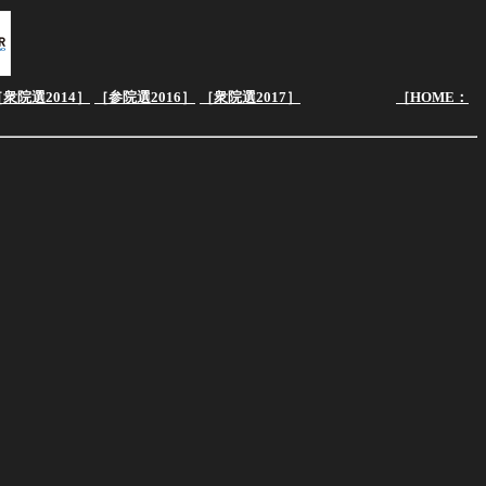
［衆院選2014］
［参院選2016］
［衆院選2017］
［HOME：