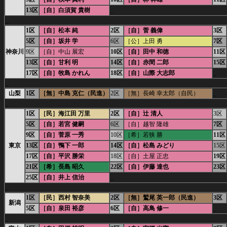
13区
［自］白須賀 貴樹
_
_
1区
［自］松本 純
2区
［自］菅 義偉
3区
5区
［自］坂井 学
6区
［公］上田 勇
7区
神奈川
9区
［自］中山 展宏
10区
［自］田中 和徳
11区
13区
［自］甘利 明
14区
［自］赤間 二郎
15区
17区
［自］牧島 かれん
18区
［自］山際 大志郎
_
_
山梨
1区
［無］中島 克仁（民進）
2区
［無］長崎 幸太郎（自民）
_
_
1区
［民］海江田 万里
2区
［自］辻 清人
3区
5区
［自］若宮 健嗣
6区
［自］越智 隆雄
7区
9区
［自］菅原 一秀
10区
［希］若狭 勝
11区
東京
13区
［自］鴨下 一郎
14区
［自］松島 みどり
15区
17区
［自］平沢 勝栄
18区
［自］土屋 正忠
19区
21区
［希］長島 昭久
22区
［自］伊藤 達也
23区
25区
［自］井上 信治
_
_
1区
［民］西村 智奈美
2区
［無］鷲尾 英一郎（民進）
3区
新潟
5区
［自］泉田 裕彦
6区
［自］高鳥 修一
_
_