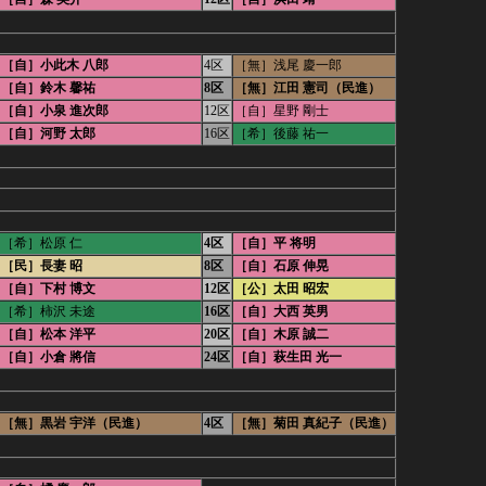
［自］小此木 八郎
4区
［無］浅尾 慶一郎
［自］鈴木 馨祐
8区
［無］江田 憲司（民進）
［自］小泉 進次郎
12区
［自］星野 剛士
［自］河野 太郎
16区
［希］後藤 祐一
［希］松原 仁
4区
［自］平 将明
［民］長妻 昭
8区
［自］石原 伸晃
［自］下村 博文
12区
［公］太田 昭宏
［希］柿沢 未途
16区
［自］大西 英男
［自］松本 洋平
20区
［自］木原 誠二
［自］小倉 將信
24区
［自］萩生田 光一
［無］黒岩 宇洋（民進）
4区
［無］菊田 真紀子（民進）