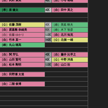
［自］武村 展英
4区
［自］小寺 裕雄
［希］泉 健太
4区
［自］田中 英之
［公］佐藤 茂樹
4区
［維］美延 映夫
［自］渡嘉敷 奈緒美
8区
［維］木下 智彦
［自］佐藤 ゆかり
12区
［自］北川 知克
［自］竹本 直一
16区
［公］北側 一雄
［維］丸山 穂高
_
［自］関 芳弘
4区
［自］藤井 比早之
［自］山田 賢司
8区
［公］中野 洋昌
［自］松本 剛明
12区
［自］山口 壯
［自］田野瀬 太道
_
［自］二階 俊博
_