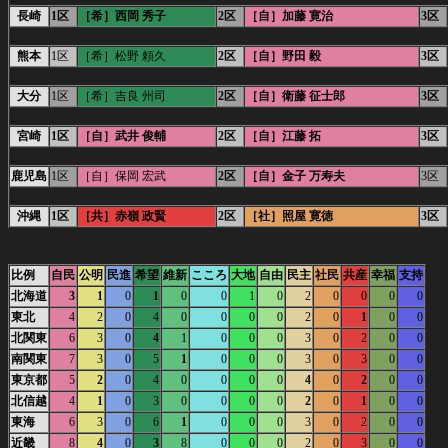
長崎
1区
［希］西岡 秀子
2区
［自］加藤 寛治
3区
_
熊本
1区
［希］松野 頼久
2区
［自］野田 毅
3区
_
大分
1区
［希］吉良 州司
2区
［自］衛藤 征士郎
3区
_
宮崎
1区
［自］武井 俊輔
2区
［自］江藤 拓
3区
_
鹿児島
1区
［自］保岡 宏武
2区
［自］金子 万寿夫
3区
_
沖縄
1区
［共］赤嶺 政賢
2区
［社］照屋 寛徳
3区
比例
自民
公明
民進
希望
維新
こころ
大地
自由
民主
社民
共産
幸福
支持
北海道
3
1
0
1
0
0
1
0
2
0
0
0
0
東北
4
2
0
4
0
0
0
0
2
0
1
0
0
北関東
6
3
0
4
1
0
0
0
3
0
2
0
0
南関東
7
3
0
5
1
0
0
0
3
0
3
0
0
東京都
5
2
0
4
0
0
0
0
4
0
2
0
0
北信越
4
1
0
3
0
0
0
0
2
0
1
0
0
東海
6
3
0
6
1
0
0
0
3
0
2
0
0
近畿
8
4
0
3
8
0
0
0
2
0
3
0
0