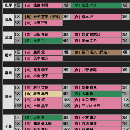
山形
1区
［自］遠藤 利明
2区
［希］近藤 洋介
3区
_
1区
［無］金子 恵美（民進）
2区
［自］根本 匠
3区
福島
5区
［自］吉野正芳
_
_
1区
［自］田所 嘉徳
2区
［自］額賀 福志郎
3区
茨城
5区
［希］浅野 哲
6区
［自］国光 文乃
7区
_
1区
［自］船田 元
2区
［無］福田 昭夫（民進）
3区
栃木
5区
［自］茂木 敏充
_
_
1区
［自］尾身 朝子
2区
［自］井野 俊郎
3区
群馬
5区
［自］小渕 優子
_
_
1区
［自］村井 英樹
2区
［自］新藤 義孝
3区
5区
［民］枝野 幸男
6区
［希］大島 敦
7区
埼玉
9区
［自］大塚 拓
10区
［自］山口 泰明
11区
13区
［自］土屋 品子
14区
［自］三ツ林 裕巳
15区
_
1区
［希］田嶋 要
2区
［自］小林 鷹之
3区
5区
［自］薗浦 健太郎
6区
［自］渡辺 博道
7区
千葉
9区
［自］秋本 真利
10区
［自］林 幹雄
11区