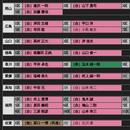
_
1区
［自］逢沢 一郎
2区
［自］山下 貴司
3区
岡山
5区
［自］加藤 勝信
_
_
1区
［自］岸田 文雄
2区
［自］平口 洋
3区
広島
5区
［自］寺田 稔
6区
［自］小島 敏文
7区
_
山口
1区
［自］高村 正大
2区
［自］岸 信夫
3区
_
徳島
1区
［自］後藤田 正純
2区
［自］山口 俊一
_
_
香川
1区
［自］平井 卓也
2区
［希］玉木 雄一郎
3区
_
愛媛
1区
［自］塩崎 恭久
2区
［自］村上 誠一郎
3区
_
高知
1区
［自］中谷 元
2区
［自］山本 有二
_
_
1区
［自］井上 貴博
2区
［自］鬼木 誠
3区
福岡
5区
［自］原田 義昭
6区
［自］鳩山 二郎
7区
9区
［自］三原 朝彦
10区
［自］山本 幸三
11区
_
佐賀
1区
［無］原口 一博（民進）
2区
［自］古川 康
_
_