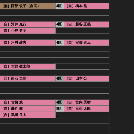
［無］阿部 俊子（自民）
4区
［自］橋本 岳
［自］河井 克行
4区
［自］新谷 正義
［自］小林 史明
_
［自］河村 建夫
4区
［自］安倍 晋三
［自］大野 敬太郎
_
［自］白石 寛樹
4区
［自］山本 公一
［自］古賀 篤
4区
［自］宮内 秀樹
［自］藤丸 敏
8区
［自］麻生 太郎
［自］武田 良太
_