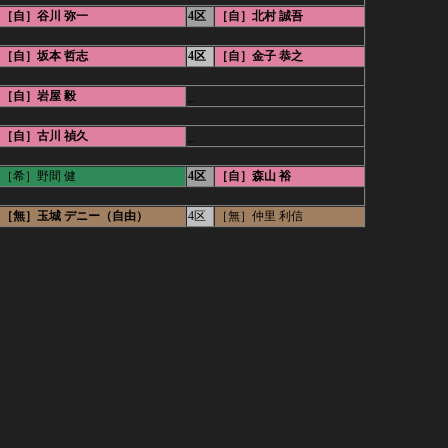
［自］谷川 弥一
4区
［自］北村 誠吾
［自］坂本 哲志
4区
［自］金子 恭之
［自］岩屋 毅
_
［自］古川 禎久
_
［希］野間 健
4区
［自］森山 裕
［無］玉城 デニー（自由）
4区
［無］仲里 利信