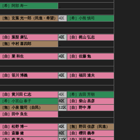
［希］阿部 寿一
_
［無］玄葉 光一郎（民進・希望）
4区
［希］小熊 慎司
［自］葉梨 康弘
4区
［自］梶山 弘志
［無］中村 喜四郎
_
［自］簗 和生
4区
［自］佐藤 勉
［自］笹川 博義
4区
［自］福田 達夫
［自］黄川田 仁志
4区
［希］吉田 芳朝
［希］小宮山 泰子
8区
［自］柴山 昌彦
［無］小泉 龍司（自民）
12区
［自］野中 厚
［自］田中 良生
_
［自］松野 博一
4区
［無］野田 佳彦（民進）
［自］斎藤 健
8区
［自］櫻田 義孝
［自］森 英介
12区
［自］浜田 靖一