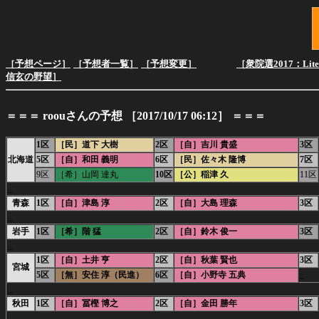
［予想ページ］
［予想者一覧］
［予想変更］
［衆院選2017：Lit
信玄の野望］
＝＝＝ roouさんの予想 ［2017/10/17 06:12］ ＝＝＝
1区
［民］道下 大樹
2区
［自］吉川 貴盛
3区
北海道
5区
［自］和田 義明
6区
［民］佐々木 隆博
7区
9区
［希］山岡 達丸
10区
［公］稲津 久
11区
_
青森
1区
［自］津島 淳
2区
［自］大島 理森
3区
_
岩手
1区
［希］階 猛
2区
［自］鈴木 俊一
3区
_
1区
［自］土井 亨
2区
［自］秋葉 賢也
3区
宮城
5区
［無］安住 淳（民進）
6区
［自］小野寺 五典
_
_
秋田
1区
［自］冨樫 博之
2区
［自］金田 勝年
3区
_