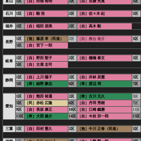
富山
1区
［自］田畑 裕明
2区
［自］宮腰 光寛
3区
_
石川
1区
［自］馳 浩
2区
［自］佐々木 紀
3区
_
福井
1区
［自］稲田 朋美
2区
［自］高木 毅
_
_
1区
［無］篠原 孝（民進）
2区
［自］務台 俊介
3区
長野
5区
［自］宮下 一郎
_
_
1区
［自］野田 聖子
2区
［自］棚橋 泰文
3区
岐阜
5区
［自］古屋 圭司
_
_
1区
［自］上川 陽子
2区
［自］井林 辰憲
3区
静岡
5区
［希］細野 豪志
6区
［希］渡辺 周
7区
_
1区
［自］熊田 裕通
2区
［希］古川 元久
3区
5区
［民］赤松 広隆
6区
［自］丹羽 秀樹
7区
愛知
9区
［自］長坂 康正
10区
［自］江崎 鐵磨
11区
13区
［希］大西 健介
14区
［自］今枝 宗一郎
15区
_
三重
1区
［自］田村 憲久
2区
［無］中川 正春（民進）
3区
_