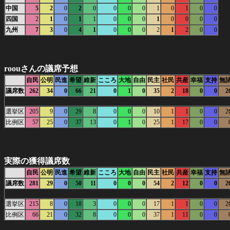
中国
5
2
0
2
0
0
0
0
1
0
1
0
0
四国
2
1
0
1
1
0
0
0
1
0
0
0
0
九州
7
3
0
4
1
0
0
0
2
1
2
0
0
roouさんの議席予想
自民
公明
民進
希望
維新
こころ
大地
自由
民主
社民
共産
幸福
支持
無
議席数
262
34
0
66
21
0
1
0
35
2
18
0
0
2
選挙区
205
9
0
29
8
0
0
0
10
1
1
0
0
2
比例区
57
25
0
37
13
0
1
0
25
1
17
0
0
実際の獲得議席数
自民
公明
民進
希望
維新
こころ
大地
自由
民主
社民
共産
幸福
支持
無
議席数
281
29
0
50
11
0
0
0
54
2
12
0
0
2
選挙区
215
8
0
18
3
0
0
0
17
1
1
0
0
2
比例区
66
21
0
32
8
0
0
0
37
1
11
0
0