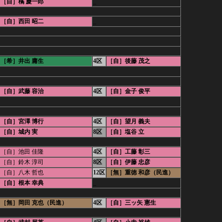
［自］橘 慶一郎
_
［自］西田 昭二
_
［希］井出 庸生
4区
［自］後藤 茂之
［自］武藤 容治
4区
［自］金子 俊平
［自］宮澤 博行
4区
［自］望月 義夫
［自］城内 実
8区
［自］塩谷 立
［自］池田 佳隆
4区
［自］工藤 彰三
［自］鈴木 淳司
8区
［自］伊藤 忠彦
［自］八木 哲也
12区
［無］重徳 和彦（民進）
［自］根本 幸典
_
［無］岡田 克也（民進）
4区
［自］三ッ矢 憲生