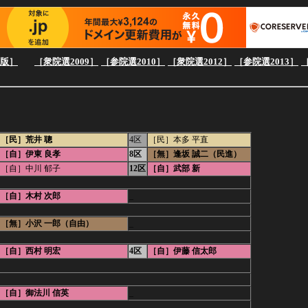
e版］
［衆院選2009］
［参院選2010］
［衆院選2012］
［参院選2013］
［民］荒井 聰
4区
［民］本多 平直
［自］伊東 良孝
8区
［無］逢坂 誠二（民進）
［自］中川 郁子
12区
［自］武部 新
［自］木村 次郎
_
［無］小沢 一郎（自由）
_
［自］西村 明宏
4区
［自］伊藤 信太郎
［自］御法川 信英
_