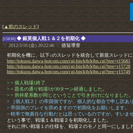
[
▲前のスレッド
]
◆ 銀英個人戦１＆２を初期化 ◆
[15830]
▽
2012/3/16 (金) 20:22:46
▽
徳翁導誉
初期化を機に、以下↓のスレッドを統合して新規スレッド
http://
tokuou.
daiwa-
hotcom.
com/
cgi-
bin/
kjb/
kjbn.
cgi?
tree=
r15681
http://
tokuou.
daiwa-
hotcom.
com/
cgi-
bin/
kjb/
kjbn.
cgi?
tree=
r15728
http://
tokuou.
daiwa-
hotcom.
com/
cgi-
bin/
kjb/
kjbn.
cgi?
tree=
r15749
> > 個人戦場1終了
> > 題名の通り戦場1が30ターン経過しました。
> > 所持星系数が同じということで引き分けになりました
> ［個人戦２］の帝国側ですが、個人的な都合で申し訳あ
> 帝国側のプレイを辞めますので初期化をお願いします。
> 軽率で無責任な行動だとは思っているのですが、すいま
という事で、戦場１＆戦場２を初期化しました。
それに伴い戦場１の仕様を、戦場２のモノと同一にしまし