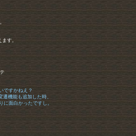
。
えます。
テ
いですかねえ？
動変遷機能も追加した時、
なりに面白かったですし。