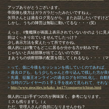
アップありがとうございます。
帝国側も後方はガラガラだったみたいですねぇ。
矢羽さんとは過去ログ見ながら、またお話したいですけど
しかし、うちの陣営は無駄に動いてるな・・・(笑)
えっと、0隻艦隊が画面上表示されていないかのように見
前はくっきり出ていませんでしたっけ？
少し表示方法を変えたって所ですかね。
個人的には0隻でもどこに居るか分かる方が好みです。
じゃないと兵站部隊が出てこないので(笑)
まあうちの偵察部隊の配置を隠してくれるなら・・・（マ
> って、仮に今後もセッションを残していくのであれば、
> 過去ログも、もう少しちゃんと作り込んで残した方が良
> 先週、征服王オンラインの過去ログをHTML化し、自
> 当時のプレイヤーの１手１手を改めて見られて、それ
>
http://
www.
geocitie
s.
jp/
kako_log
17/
conquero
r/
ichiran.
html
個人的には1手ずつの方が興味深く、参考になります。
ミスも残りますし（ぇ
ただ、管理人さんの負担になりませんかね？