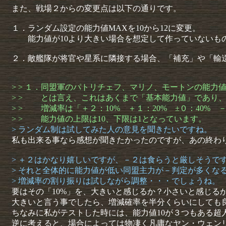
また、戦場２からの変更点は以下の通りです。
１．ランダム設定の能力値MAXを10から12に変更。
能力値が10より大きい場合を想定して作っていないも
２．敵艦隊が将官や星系に隣接する場合、「補充」や「輸
> > １．同盟軍のパトリチェフ、マリノ、モートンの能力
> > とは言え、これはあくまで「基本能力値」であり
> > 増減率は「＋２：10% ＋１：20% ±０：40% 
> > 能力値の上限は10、下限は1となっています。
> ランダム制は試してみた人の意見を聞きたいですね。
私も出来る事なら感想が聞きたかったのですが、あの終わ
> ＋２はかなり嬉しいですが、－２は食らうと厳しそうで
> それと全体的に能力値が低い同盟主力が－判定が多くな
> 増減率の割り振りは試しながら調整・・・でしょうね。
要はその「10%」を、大きいと感じるか？小さいと感じる
大きいと言う事でしたら、増減確率を半分くらいにしても
ちなみに私がテストした時には、能力値10が３つもある超
逆に考えると、場合によっては物凄く凡庸なヤン・ウェン