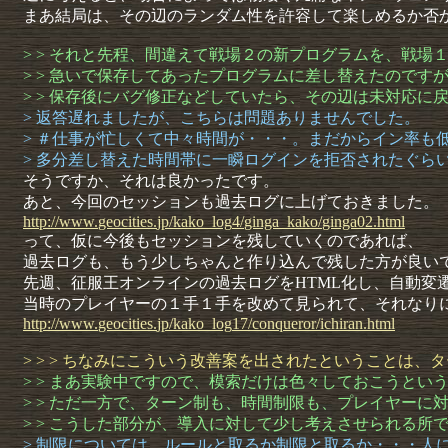
まあ結局は、その辺のランダム性を許容して楽しめるか否
> > それと先程、間違えて戦場２の新プログラムを、戦場
> > 急いで保存してあったプログラムに差し替えたので
> > 保存後にバグ修正などしていたら、その辺は未対応に
> 返答遅れましたが、こちらは問題ありませんでした。
> ＃仕事が忙しくて中々時間が・・・。まだからイン率も
> 多分差し替えた時間帯に一瞬ログインを拒否されたぐら
そうですか、それは良かったです。
あと、今回のセッションも過去ログに上げておきました。
http://
www.
geocitie
s.
jp/
kako_log
4/
ginga_ka
ko/
ginga02.
html
って、仮に今後もセッションを残していくのであれば、
過去ログも、もう少しちゃんと作り込んで残した方が良い
先週、征服王オンラインの過去ログをHTML化し、自動変
当時のプレイヤーの１手１手を改めて見られて、それなり
http://
www.
geocitie
s.
jp/
kako_log
17/
conquero
r/
ichiran.
html
> > > ちなみにこういう改善案を出されたということは
> > まあ実験中ですので、模索だけは色々しておこうとい
> > ただ一方で、ターン制も、時間制限も、プレイヤーに
> > こうした部分が、導入に対して少し考えさせられる所
> 制限については、ルールと取るか制限と取るか・・・人