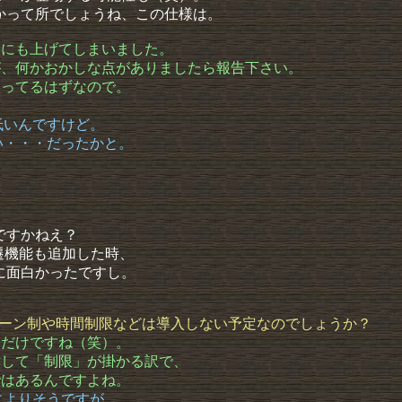
かって所でしょうね、この仕様は。
１にも上げてしまいました。
すが、何かおかしな点がありましたら報告下さい。
戻ってるはずなので。
低いんですけど。
い・・・だったかと。
ですかねえ？
遷機能も追加した時、
に面白かったですし。
、ターン制や時間制限などは導入しない予定なのでしょうか？
うだけですね（笑）。
対して「制限」が掛かる訳で、
ではあるんですよね。
によりそうですが、