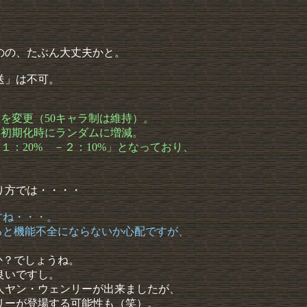
のの、たぶん大丈夫かと。
送」は不可。
値を変更（50キャラ制は維持）。
、初期化時にランダムに増減。
－１：20% －２：10%」となっており、
り方では・・・・
すね・・・。
ると機能不全にならないか心配ですが、
か？でしょうね。
良いですし。
人ヤン・ウェンリーが出来ましたが、
リーが登場する可能性も（笑）。