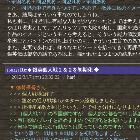
> 帝国名将＋同盟良将＞同盟凡将＞帝国愚将
> と、同盟の中で差異をつけているので、微妙に私のイメ
まあ、結局はそういう事なのでしょうね。
私も別に、同盟側に有能な人材が少なかったとまでは考え
やはり現実として、アムリッツァで大敗を喫し、国家を滅
作品のイメージというモノを考えると、そういう能力値設
牟田口とパットンの例を上げたのも、そういう主旨での為
また、史実であれば、様々なエピソードを拾ってきて再評
銀英伝は架空の話である以上、描かれた１つ１つの結果が
Re:◆ 銀英個人戦１＆２を初期化 ◆
[15832]
▽
2012/3/17 (土) 20:32:22
▽
harf
▼ 徳翁導誉さん
> > > 個人戦場1終了
> > > 題名の通り戦場1が30ターン経過しました。
> > > 所持星系数が同じということで引き分けになりまし
> > ［個人戦２］の帝国側ですが、個人的な都合で申し訳
> > 帝国側のプレイを辞めますので初期化をお願いします
> > 軽率で無責任な行動だとは思っているのですが、す
> という事で、戦場１＆戦場２を初期化しました。
> それに伴い戦場１の仕様を、戦場２のモノと同一にしま