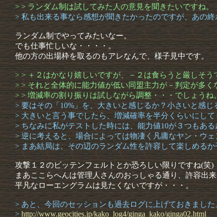
> > ランダム制は試してみた人の意見を聞きたいですね。
> 私も出来る事なら感想が聞きたかったのですが、あの
ランダム制でやってみたいなー。
でも仕事忙しいな・・・・。
他の方の出場枠を取るのもアレなんで、様子見中です。
> > ＋２はかなり嬉しいですが、－２は食らうと厳しそ
> > それと全体的に能力値が低い同盟主力が－判定が多
> > 増減率の割り振りは試しながら調整・・・でしょうね
> 要はその「10%」を、大きいと感じるか？小さいと感
> 大きいと言う事でしたら、増減確率を半分くらいにして
> ちなみに私がテストした時には、能力値10が３つもあ
> 逆に考えると、場合によっては物凄く凡庸なヤン・ウ
> まあ結局は、その辺のランダム性を許容して楽しめる
攻撃１２のビッテンフェルトとか恐ろしい限りですね(笑)
まあここらへんは管理人さんのおっしゃる通り、許容出来
平凡なローエングラムは見たくないですが・・・。
> あと、今回のセッションも過去ログに上げておきました
>
http://
www.
geocitie
s.
jp/
kako_log
4/
ginga_ka
ko/
ginga02.
html