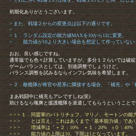
初期化ありがとうございます。
> また、戦場２からの変更点は以下の通りです。
>
> １．ランダム設定の能力値MAXを10から12に変更。
> 能力値が10より大きい場合を想定して作っていない
おお、良い感じですね。
通常版でも色々計算していますが、多分１２らいでは破綻
ゲームバランスとしては、別途調整でしょうけど。
バランス調整を試みるならインフレ気味を希望します。
> ２．敵艦隊が将官や星系に隣接する場合、「補充」や「
まあ戦闘中に補充もアレですしね(笑)
助けるなら颯爽と援護艦隊を派遣してもらうということで
> > > １．同盟軍のパトリチェフ、マリノ、モートンの
> > > とは言え、これはあくまで「基本能力値」であ
> > > 増減率は「＋２：10% ＋１：20% ±０：40
> > > 能力値の上限は10、下限は1となっています。