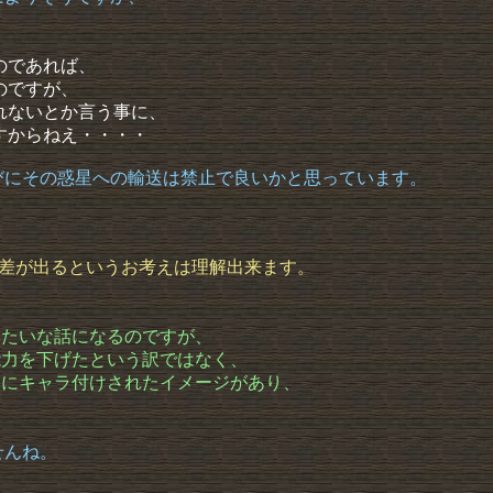
のであれば、
のですが、
れないとか言う事に、
すからねえ・・・・
びにその惑星への輸送は禁止で良いかと思っています。
制で差が出るというお考えは理解出来ます。
みたいな話になるのですが、
能力を下げたという訳ではなく、
然にキャラ付けされたイメージがあり、
、
・
せんね。