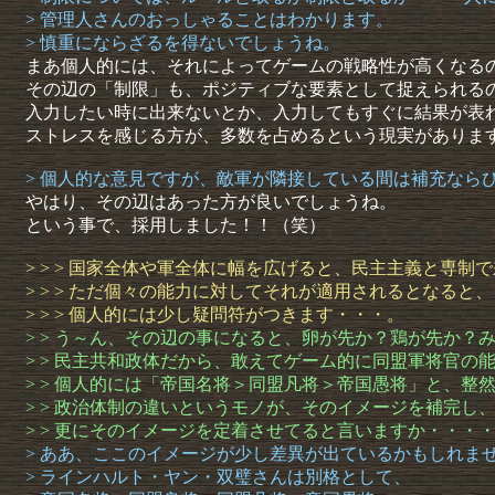
> 管理人さんのおっしゃることはわかります。
> 慎重にならざるを得ないでしょうね。
まあ個人的には、それによってゲームの戦略性が高くなる
その辺の「制限」も、ポジティブな要素として捉えられる
入力したい時に出来ないとか、入力してもすぐに結果が表
ストレスを感じる方が、多数を占めるという現実がありま
> 個人的な意見ですが、敵軍が隣接している間は補充なら
やはり、その辺はあった方が良いでしょうね。
という事で、採用しました！！（笑）
> > > 国家全体や軍全体に幅を広げると、民主主義と専
> > > ただ個々の能力に対してそれが適用されるとなると、
> > > 個人的には少し疑問符がつきます・・・。
> > う～ん、その辺の事になると、卵が先か？鶏が先か？
> > 民主共和政体だから、敢えてゲーム的に同盟軍将官の
> > 個人的には「帝国名将＞同盟凡将＞帝国愚将」と、整
> > 政治体制の違いというモノが、そのイメージを補完し
> > 更にそのイメージを定着させてると言いますか・・・
> ああ、ここのイメージが少し差異が出ているかもしれま
> ラインハルト・ヤン・双璧さんは別格として、