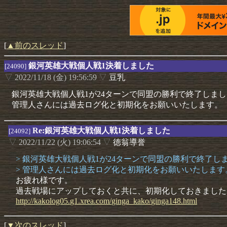
[
▲前のスレッド
]
銀河英雄大戦個人戦1決着しました
[24090]
▽
2022/11/18 (金) 19:56:59
▽
豆乳
銀河英雄大戦個人戦1が24ターンで同盟の勝利で終了しま
管理人さんには過去ログ化と初期化をお願いいたします。
Re:銀河英雄大戦個人戦1決着しました
[24092]
▽
2022/11/22 (火) 19:06:54
▽
徳翁導誉
> 銀河英雄大戦個人戦1が24ターンで同盟の勝利で終了し
> 管理人さんには過去ログ化と初期化をお願いいたします
お疲れ様です。
過去戦場にアップしておくと共に、初期化しておきました
http://
kakolog0
5.
g1.
xrea.
com/
ginga_ka
ko/
ginga148
.
html
[
▼次のスレッド
]