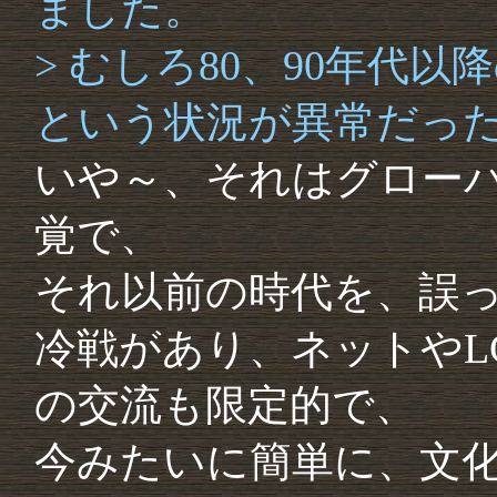
ました。
> むしろ80、90年代
という状況が異常だっ
いや～、それはグローバ
覚で、
それ以前の時代を、誤
冷戦があり、ネットやL
の交流も限定的で、
今みたいに簡単に、文