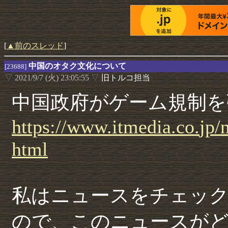
[
▲前のスレッド
]
中国のオタク文化について
[23688]
▽
2021/9/7 (火) 23:05:55
▽
旧トルコ担当
中国政府がゲーム規制を
https://
www.
itmedia.
co.
jp/
html
私はニュースをチェッ
ので、このニュースが