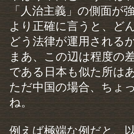
「人治主義」の側面が
より正確に言うと、ど
どう法律が運用される
まあ、この辺は程度の
である日本も似た所は
ただ中国の場合、ちょ
ね。
例えば極端な例だと、