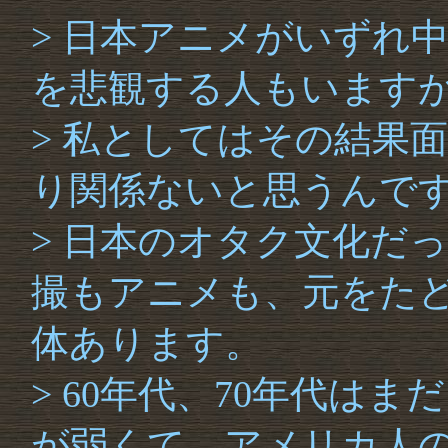
> 日本アニメがいずれ
を悲観する人もいます
> 私としてはその結果
り関係ないと思うんで
> 日本のオタク文化だ
撮もアニメも、元をた
体あります。
> 60年代、70年代は
が弱くて、アメリカ人