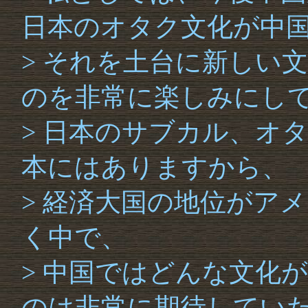
日本のオタク文化が中
> それを土台に新しい
のを非常に楽しみにし
> 日本のサブカル、オ
本にはありますから、
> 経済大国の地位がア
く中で、
> 中国ではどんな文化
のは非常に期待してい