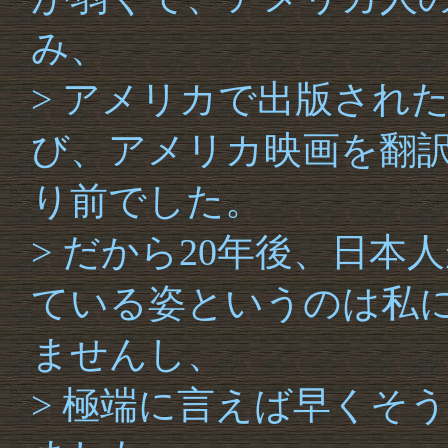
み、
> アメリカで出版され
び、アメリカ映画を翻
り前でした。
> だから20年後、日
ている姿というのは私
ませんし、
> 極端に言えば早くそ