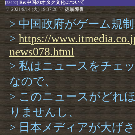
Re:中国のオタク文化について
[23692]
▽
2021/9/14 (火) 19:37:28
▽
徳翁導誉
> 中国政府がゲーム規
>
https://
www.
itmedia.
co.
j
news078.
html
> 私はニュースをチェ
なので、
> このニュースがどれ
りませんし、
> 日本メディアが大げ