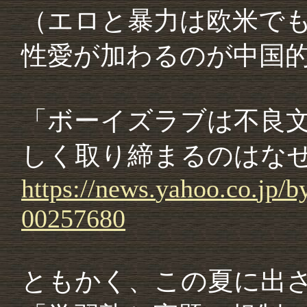
（エロと暴力は欧米で
性愛が加わるのが中国
「ボーイズラブは不良文
しく取り締まるのはな
https://
news.
yahoo.
co.
jp/
by
00257680
ともかく、この夏に出