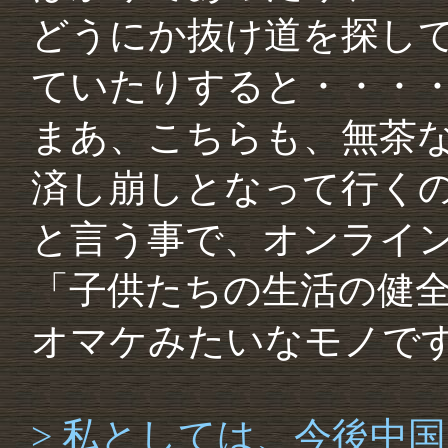
どうにか抜け道を探し
ていたりすると・・・
まあ、こちらも、無茶
済し崩しとなって行く
と言う事で、オンライ
「子供たちの生活の健
オマケみたいなモノで
> 私としては、今後中