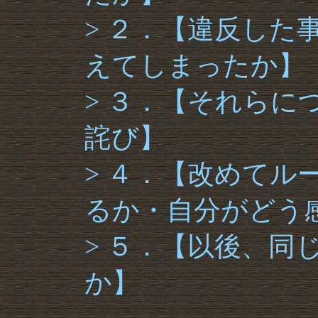
> ２．【違反し
えてしまったか】
> ３．【それら
詫び】
> ４．【改めてル
るか・自分がどう
> ５．【以後、同
か】