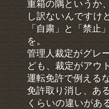
重箱の隅というか
し訳ないんですけ
「自粛」と「禁止
を。
管理人裁定がグレ
ども、裁定がアウ
運転免許で例える
免許取り消し、あ
くらいの違いがあ