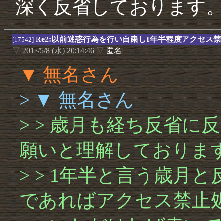
深く反省しております
Re2:以前迷惑行為を行い自粛し1年半程度アクセス
[17542]
▽
2013/5/8 (水) 20:14:46
▽
匿名
▼ 無名さん
> ▼ 無名さん
> > 歳月も経ち反省
願いと理解しておりま
> > 1年半と言う歳
であればアクセス禁止