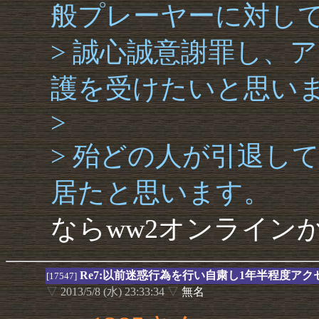
般プレーヤーに対し
> 誠心誠意謝罪し、
護を受けたいと思い
>
> 殆どの人が引退して
居たと思います。
ならww2オンライン
Re7:以前迷惑行為を行い自粛し1年半程度ア
[17547]
▽
2013/5/8 (水) 23:33:34
▽
無名