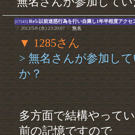
無名さんが参加してい
Re5:以前迷惑行為を行い自粛し1年半程度アク
[17545]
▽
2013/5/8 (水) 23:20:07
▽
無名
▼ 1285さん
> 無名さんが参加し
か？
多方面で結構やってい
前の記憶ですので