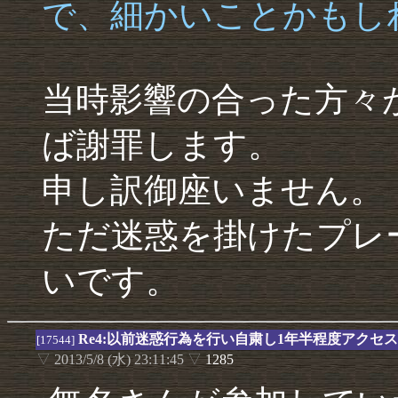
で、細かいことかもし
当時影響の合った方々
ば謝罪します。
申し訳御座いません。
ただ迷惑を掛けたプレ
いです。
Re4:以前迷惑行為を行い自粛し1年半程度アクセ
[17544]
▽
2013/5/8 (水) 23:11:45
▽
1285