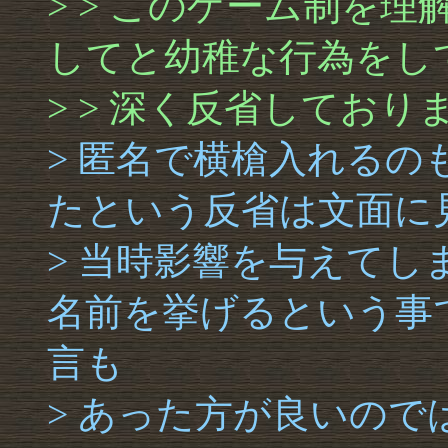
> > このゲーム制を
してと幼稚な行為をし
> > 深く反省しており
> 匿名で横槍入れる
たという反省は文面に
> 当時影響を与えて
名前を挙げるという事
言も
> あった方が良いの