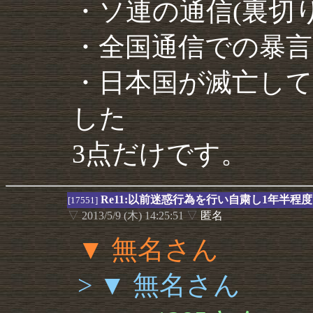
・ソ連の通信(裏切
・全国通信での暴言
・日本国が滅亡して
した
3点だけです。
Re11:以前迷惑行為を行い自粛し1年半
[17551]
▽
2013/5/9 (木) 14:25:51
▽
匿名
▼ 無名さん
> ▼ 無名さん