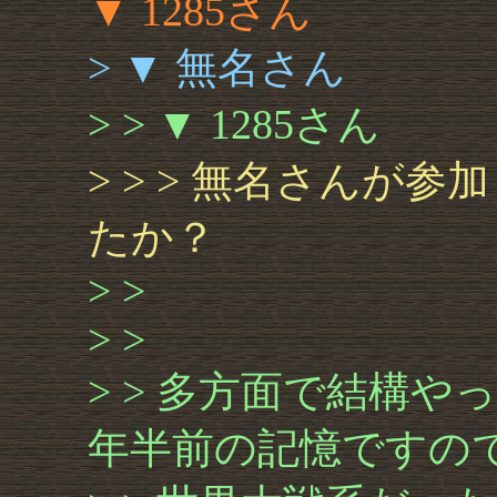
▼ 1285さん
> ▼ 無名さん
> > ▼ 1285さん
> > > 無名さんが
たか？
> >
> >
> > 多方面で結構
年半前の記憶ですの