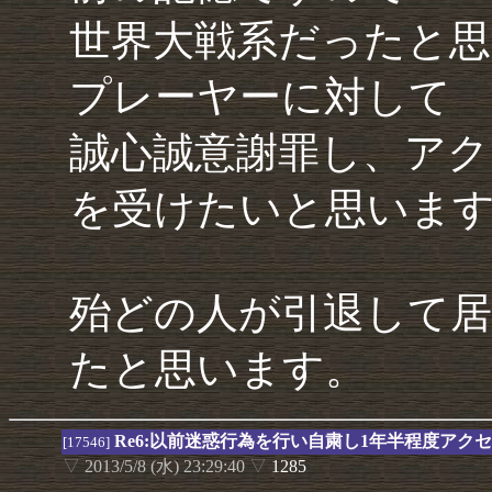
世界大戦系だったと
プレーヤーに対して
誠心誠意謝罪し、アク
を受けたいと思いま
殆どの人が引退して居
たと思います。
Re6:以前迷惑行為を行い自粛し1年半程度アク
[17546]
▽
2013/5/8 (水) 23:29:40
▽
1285