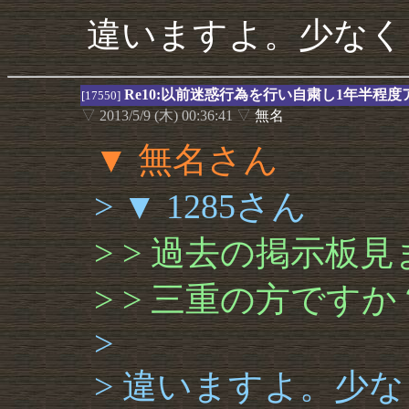
違いますよ。少なく
Re10:以前迷惑行為を行い自粛し1年半程
[17550]
▽
2013/5/9 (木) 00:36:41
▽
無名
▼ 無名さん
> ▼ 1285さん
> > 過去の掲示板
> > 三重の方ですか
>
> 違いますよ。少