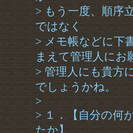
> もう一度、順序
ではなく
> メモ帳などに下
まえて管理人にお
> 管理人にも貴
でしょうかね。
>
> １．【自分の何
たか】