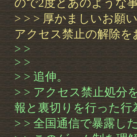
ので2度とあのような
> > > 厚かましい
アクセス禁止の解除を
> >
> >
> > 追伸。
> > アクセス禁止処
報と裏切りを行った行
> > 全国通信で暴露し