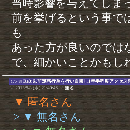
当時影響を与えてしま
前を挙げるという事で
も
あった方が良いのでは
で、細かいことかもし
Re3:以前迷惑行為を行い自粛し1年半程度アクセ
[17543]
▽
2013/5/8 (水) 21:49:46
▽
無名
▼ 匿名さん
> ▼ 無名さん