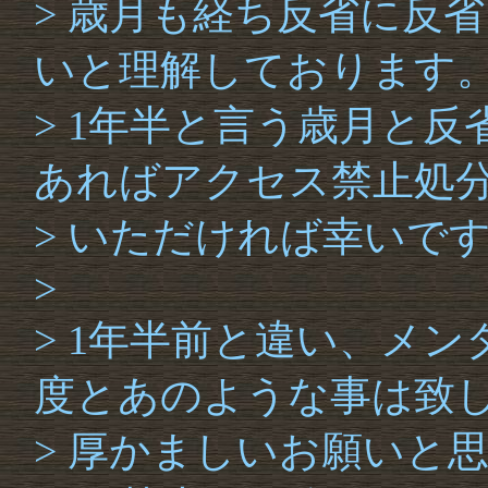
> 歳月も経ち反省に反
いと理解しております
> 1年半と言う歳月と
あればアクセス禁止処
> いただければ幸いで
>
> 1年半前と違い、メ
度とあのような事は致
> 厚かましいお願いと