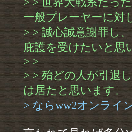
> > 世界大戦系だ
一般プレーヤーに対
> > 誠心誠意謝罪
庇護を受けたいと思
> >
> > 殆どの人が引退
は居たと思います。
> ならww2オンラ