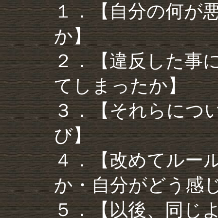
１．【自分の何が
か】
２．【違反した事
てしまったか】
３．【それらにつ
び】
４．【改めてルー
か・自分がどう感
５．【以後、同じ