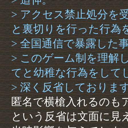
> アクセス禁止処分を
と裏切りを行った行為
> 全国通信で暴露した
> このゲーム制を理解
てと幼稚な行為をして
> 深く反省しておりま
匿名で横槍入れるのも
という反省は文面に見