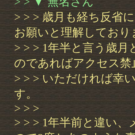
> > ▼ 無名さん
> > > 歳月も経ち反
お願いと理解しており
> > > 1年半と言う
のであればアクセス禁
> > > いただければ
す。
> > >
> > > 1年半前と違