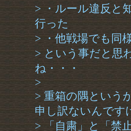
> ・ルール違反
行った
> ・他戦場でも同
> という事だと思
ね・・・
>
> 重箱の隅とい
申し訳ないんです
> 「自粛」と「禁