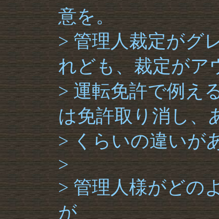
意を。
> 管理人裁定がグ
れども、裁定がア
> 運転免許で例え
は免許取り消し、
> くらいの違いが
>
> 管理人様がどの
が