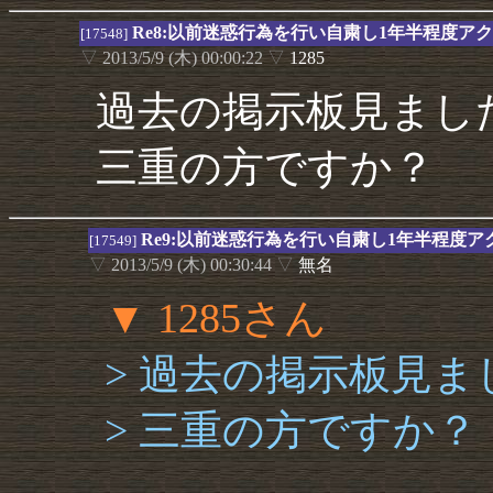
Re8:以前迷惑行為を行い自粛し1年半程度
[17548]
▽
2013/5/9 (木) 00:00:22
▽
1285
過去の掲示板見まし
三重の方ですか？
Re9:以前迷惑行為を行い自粛し1年半程度
[17549]
▽
2013/5/9 (木) 00:30:44
▽
無名
▼ 1285さん
> 過去の掲示板見ま
> 三重の方ですか？