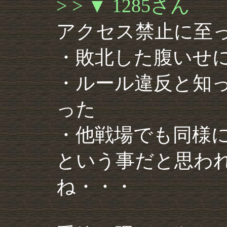
> > ▼ 1285さん
アクセス禁止に至
・敗北した腹いせ
・ルール違反と知
った
・他戦場でも同様
という事だと思わ
ね・・・