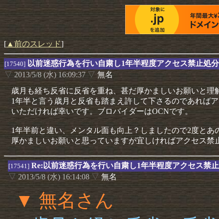
[
▲前のスレッド
]
以前迷惑行為を行い自粛し1年半程度アクセス禁止処
[17540]
▽
2013/5/8 (水) 16:09:37
▽
無名
歳月も経ち反省に反省を重ね、甚だ厚かましいお願いと理
1年半と言う歳月と反省も踏まえ許して下さるのであれば
いただければ幸いです。ブロバイダーはOCNです。
1年半前と違い、メンタル面も向上？しましたので2度とあ
厚かましいお願いと思っていますが宜しければアクセス禁
Re:以前迷惑行為を行い自粛し1年半程度アクセス禁
[17541]
▽
2013/5/8 (水) 16:14:08
▽
無名
▼ 無名さん