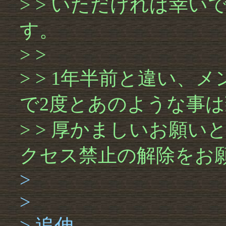
> > いただければ幸い
す。
> >
> > 1年半前と違い
で2度とあのような事
> > 厚かましいお願
クセス禁止の解除をお
>
>
> 追伸。