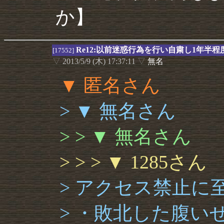
か】
Re12:以前迷惑行為を行い自粛し1年半
[17552]
▽
2013/5/9 (木) 17:37:11
▽
無名
▼ 匿名さん
> ▼ 無名さん
> > ▼ 無名さん
> > > ▼ 1285さん
> アクセス禁止に
> ・敗北した腹い