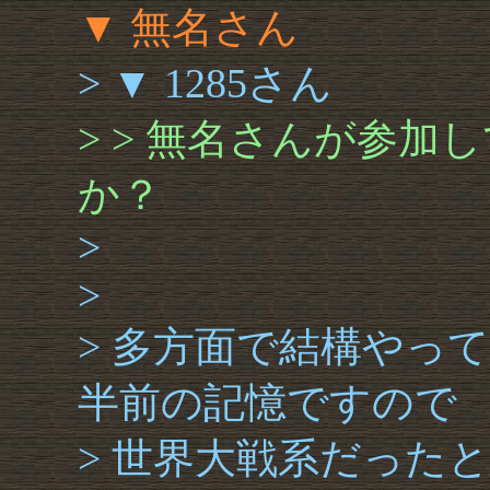
▼ 無名さん
> ▼ 1285さん
> > 無名さんが参
か？
>
>
> 多方面で結構やっ
半前の記憶ですので
> 世界大戦系だった